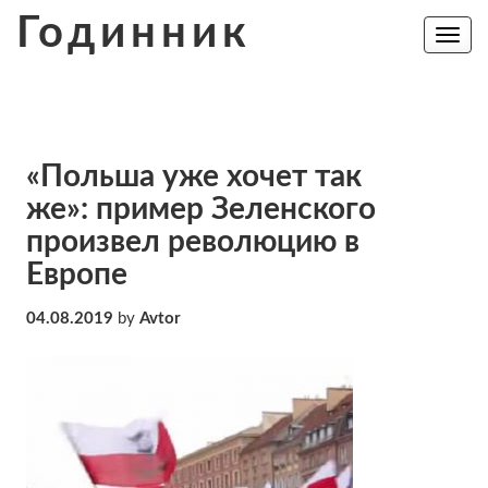
Skip
Годинник
to
Toggle
navig
content
«Польша уже хочет так
же»: пример Зеленского
произвел революцию в
Европе
04.08.2019
by
Avtor