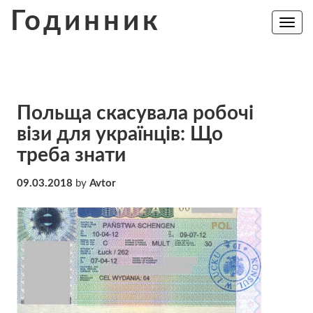
Skip
Годинник
to
Toggle
navig
content
Польща скасувала робочі
візи для українців: Що
треба знати
09.03.2018
by
Avtor