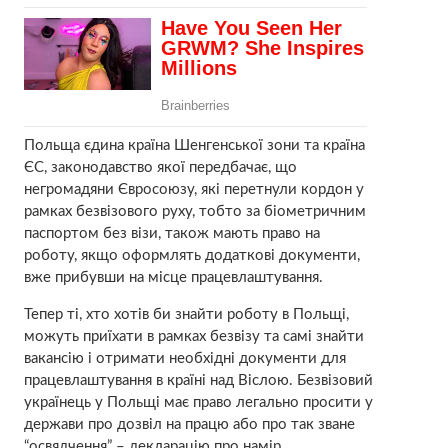
Польща єдина країна Шенгенської зони та країна
ЄС, законодавство якої передбачає, що
негромадяни Євросоюзу, які перетнули кордон у
рамках безвізового руху, тобто за біометричним
паспортом без візи, також мають право на
роботу, якщо оформлять додаткові документи,
вже прибувши на місце працевлаштування.
Тепер ті, хто хотів би знайти роботу в Польщі,
можуть приїхати в рамках безвізу та самі знайти
вакансію і отримати необхідні документи для
працевлаштування в країні над Віслою. Безвізовий
українець у Польщі має право легально просити у
держави про дозвіл на працю або про так зване
“освядчення” – декларацію про намір