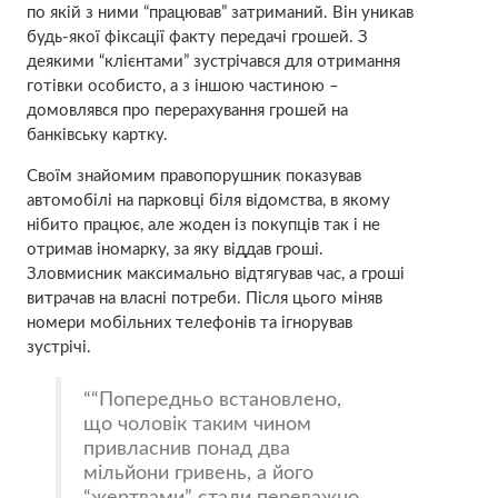
по якій з ними “працював” затриманий. Він уникав
будь-якої фіксації факту передачі грошей. З
деякими “клієнтами” зустрічався для отримання
готівки особисто, а з іншою частиною –
домовлявся про перерахування грошей на
банківську картку.
Своїм знайомим правопорушник показував
автомобілі на парковці біля відомства, в якому
нібито працює, але жоден із покупців так і не
отримав іномарку, за яку віддав гроші.
Зловмисник максимально відтягував час, а гроші
витрачав на власні потреби. Після цього міняв
номери мобільних телефонів та ігнорував
зустрічі.
“Попередньо встановлено,
що чоловік таким чином
привласнив понад два
мільйони гривень, а його
“жертвами” стали переважно