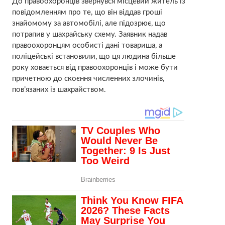
До правоохоронців звернувся місцевий житель із
повідомленням про те, що він віддав гроші
знайомому за автомобілі, але підозрює, що
потрапив у шахрайську схему. Заявник надав
правоохоронцям особисті дані товариша, а
поліцейські встановили, що ця людина більше
року ховається від правоохоронців і може бути
причетною до скоєння численних злочинів,
пов’язаних із шахрайством.