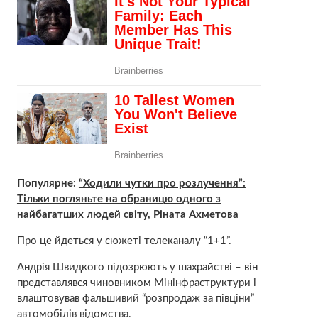
Популярне:
“Ходили чутки про розлучення”:
Тільки погляньте на обраницю одного з
найбагатших людей світу, Ріната Ахметова
Про це йдеться у сюжеті телеканалу “1+1”.
Андрія Швидкого підозрюють у шахрайстві – він
представлявся чиновником Мінінфраструктури і
влаштовував фальшивий “розпродаж за півціни”
автомобілів відомства.