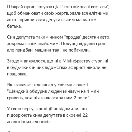
Шахрай організовував цілі “костюмовані вистави”,
щоб обманювати своїх жертв, хвалився елітними
авто і прикривався депутатським мандатом
батька.
Син депутата таким чином “продав” десятки авто,
зокрема своїм знайомим. Покупці віддали гроші,
але придбані машини так і не побачили.
Згодом виявилося, що ні в Мінінфраструктури, ні
в будь-яких інших відомствах аферист ніколи не
працював.
Як зазначає телеканал у своєму сюжеті,
“Швидкий обдурив людей мінімум на 4 млн
гривень, поліція ганялася за ним 2 роки”.
У свою чергу, в поліції повідомили, що
підозрюють сина депутата в скоєнні 22
аналогічних злочинів.