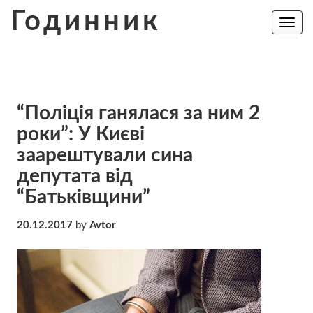
Skip
Годинник
to
Toggle
navig
content
“Поліція ганялася за ним 2
роки”: У Києві
заарештували сина
депутата від
“Батьківщини”
20.12.2017
by
Avtor