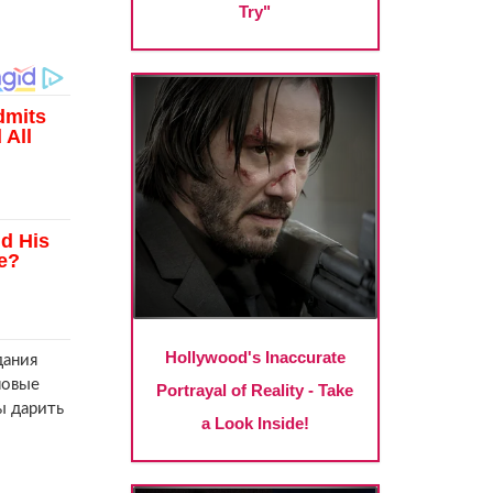
дания
новые
ы дарить