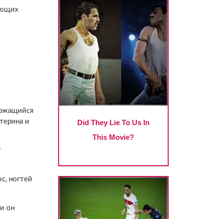
ающих
ержащийся
терина и
т
с, ногтей
и он