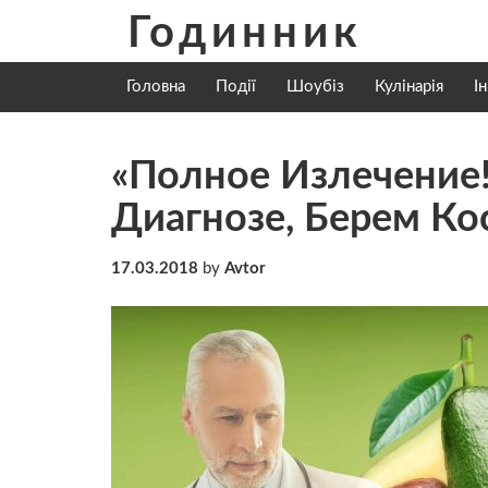
Skip
Годинник
to
content
Головна
Події
Шоубіз
Кулінарія
І
«Полное Излечение
Диагнозе, Берем Ко
17.03.2018
by
Avtor