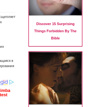
асщепляет
х
 их
ащаяся в
ирования