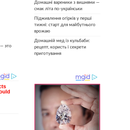
Домашні вареники з вишнями —
смак літа по-українськи
Підживлення огірків у перші
тижні: старт для майбутнього
врожаю
Домашній мед із кульбаби:
 — это
рецепт, користь і секрети
приготування