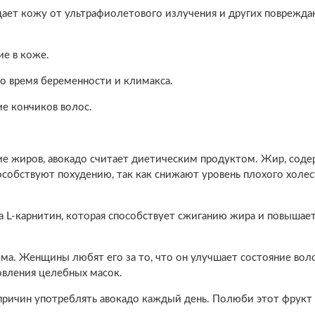
ает кожу от ультрафиолетового излучения и других поврежд
е в коже.
о время беременности и климакса.
ие кончиков волос.
ие жиров, авокадо считает диетическим продуктом. Жир, сод
собствуют похудению, так как снижают уровень плохого холес
а L-карнитин, которая способствует сжиганию жира и повышае
ма. Женщины любят его за то, что он улучшает состояние воло
овления целебных масок.
 причин употреблять авокадо каждый день. Полюби этот фрукт 