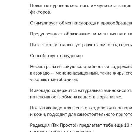
Повышает уровень местного иммунитета, защищ
факторов.
Стимулирует обмен кислорода и кровообращени
Предупреждает образование пигментных пятен в
Питает кожу головы, устраняет ломкость, сечен
Способствует похудению
Несмотря на высокую калорийность и содержан
в авокадо — мононенасыщенный, такие жиры спо
ускоряют метаболизм.
В авокадо содержится натуральная аминокислот
интенсивность обмена веществ в организме.
Польза авокадо для женского здоровья неоспори
и кожи, подходит для самостоятельного пригот
Редакция «Так Просто!» предлагает тебе еще 13
поможет тебе стать здоровее!