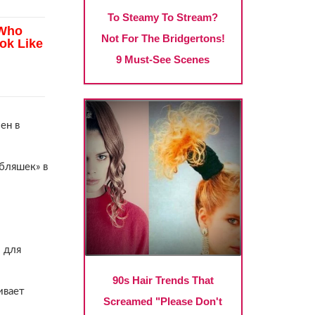
ен в
бляшек» в
 для
ивает