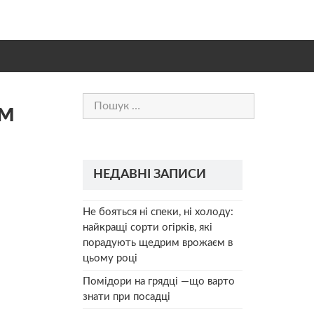
Пошук:
ом
НЕДАВНІ ЗАПИСИ
Не бояться ні спеки, ні холоду:
найкращі сорти огірків, які
порадують щедрим врожаєм в
цьому році
Помідори на грядці —що варто
знати при посадці