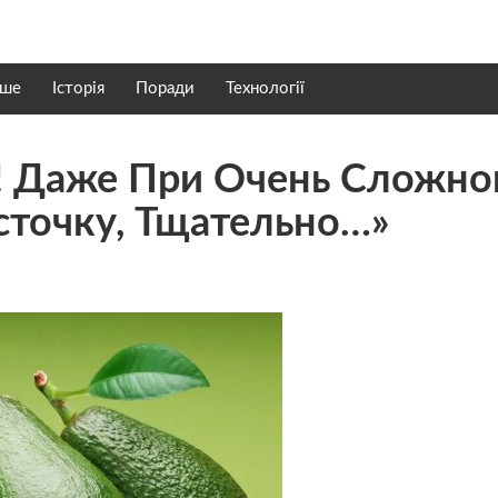
нше
Історія
Поради
Технології
! Даже При Очень Сложн
сточку, Тщательно…»