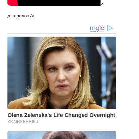
<
джерело</a