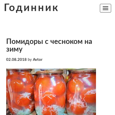
Skip
Годинник
to
Toggle
navig
content
Помидоры с чесноком на
зиму
02.08.2018
by
Avtor