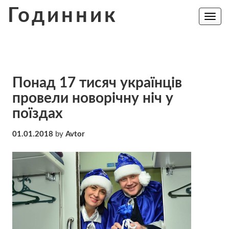
Skip
Годинник
to
Toggle
navig
content
Понад 17 тисяч українців
провели новорічну ніч у
поїздах
01.01.2018
by
Avtor