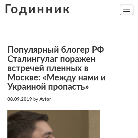
Skip
Годинник
to
Toggle
navig
content
Популярный блогер РФ
Сталингулаг поражен
встречей пленных в
Москве: «Между нами и
Украиной пропасть»
08.09.2019
by
Avtor