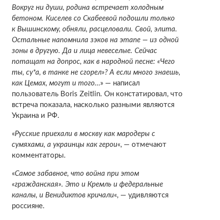
Вокруг ни души, родина встречает холодным
бетоном. Киселев со Скабеевой подошли только
к Вышинскому, обняли, расцеловали. Свой, элита.
Остальные напомнила зэков на этапе — из одной
зоны в другую. Да и лица невеселые. Сейчас
потащат на допрос, как в народной песне: «Чего
ты, су*а, в танке не сгорел»? А если много знаешь,
как Цемах, могут и того…
» — написал
пользователь Boris Zeitlin. Он констатировал, что
встреча показала, насколько разными являются
Украина и РФ.
«
Русские приехали в москву как мародеры с
сумяхами, а украинцы как герои
«, — отмечают
комментаторы.
«
Самое забавное, что война при этом
«гражданская». Это и Кремль и федеральные
каналы, и Венидиктов кричали
«, — удивляются
россияне.