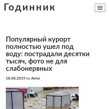
Skip
Годинник
to
Toggle
navig
content
Популярный курорт
полностью ушел под
воду: пострадали десятки
тысяч, фото не для
слабонервных
18.08.2019
by
Avtor