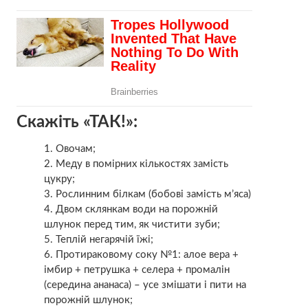
Скажіть «ТАК!»:
Овочам;
Меду в помірних кількостях замість
цукру;
Рослинним білкам (бобові замість м’яса)
Двом склянкам води на порожній
шлунок перед тим, як чистити зуби;
Теплій негарячій їжі;
Протираковому соку №1: алое вера +
імбир + петрушка + селера + промалін
(середина ананаса) – усе змішати і пити на
порожній шлунок;