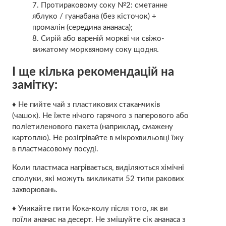
Протираковому соку №2: сметанне
яблуко / гуанабана (без кісточок) +
промалін (середина ананаса);
Сирій або вареній моркві чи свіжо-
вижатому морквяному соку щодня.
І ще кілька рекомендацій на
замітку:
♦ Не пийте чай з пластикових стаканчиків
(чашок). Не їжте нічого гарячого з паперового або
поліетиленового пакета (наприклад, смажену
картоплю). Не розігрівайте в мікрохвильовці їжу
в пластмасовому посуді.
Коли пластмаса нагрівається, виділяються хімічні
сполуки, які можуть викликати 52 типи ракових
захворювань.
♦ Уникайте пити Кока-колу після того, як ви
поїли ананас на десерт. Не змішуйте сік ананаса з