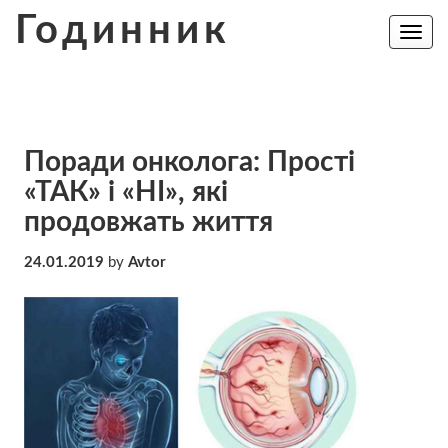
Skip
Годинник
to
Toggle
navig
content
Поради онколога: Прості
«ТАК» і «НІ», які
продовжать життя
24.01.2019
by
Avtor