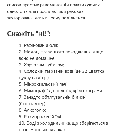
список простих рекомендацій практикуючих
онкологів для профілактики ракових
захворювань, якими і хочу поділитися.
Скажіть “ні!”:
Рафінованій олії;
Молоці тваринного походження, якщо
воно не домашнє;
Харчовим кубикам;
Солодкій газованій воді (це 32 шматка
цукру на літр!);
Мікрохвильовий печі;
Мамографії до пологів, крім ехограми;
Занадто обтягувальній білизні
(бюстгалтер);
Алкоголю;
Розмороженій їжі;
Воді з холодильника, що зберігається в
пластмасових пляшках;