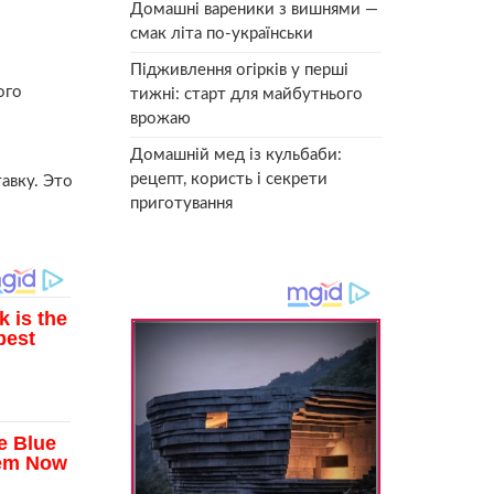
Домашні вареники з вишнями —
смак літа по-українськи
Підживлення огірків у перші
ого
тижні: старт для майбутнього
врожаю
Домашній мед із кульбаби:
рецепт, користь і секрети
авку. Это
приготування