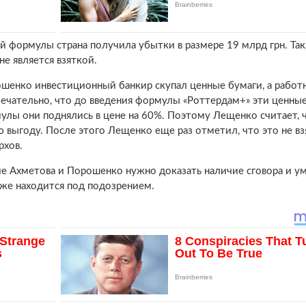
той формулы страна получила убытки в размере 19 млрд грн. Та
е является взяткой.
рошенко инвестиционный банкир скупал ценные бумаги, а работ
ечательно, что до введения формулы «Роттердам+» эти ценны
улы они поднялись в цене на 60%. Поэтому Лещенко считает, 
ыгоду. После этого Лещенко еще раз отметил, что это не взя
рхов.
ие Ахметова и Порошенко нужно доказать наличие сговора и у
 уже находится под подозрением.