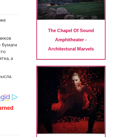
кже
ников
е бумаги
что
тка, а
мысла.