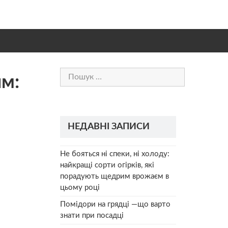
Пошук:
ям:
НЕДАВНІ ЗАПИСИ
Не бояться ні спеки, ні холоду:
найкращі сорти огірків, які
порадують щедрим врожаєм в
цьому році
Помідори на грядці —що варто
знати при посадці