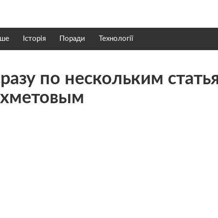
нше
Історія
Поради
Технології
разу по нескольким стать
Ахметовым