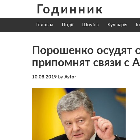
Skip
Годинник
to
content
Головна
Події
Шоубіз
Кулінарія
І
Порошенко осудят с
припомнят связи с 
10.08.2019
by
Avtor