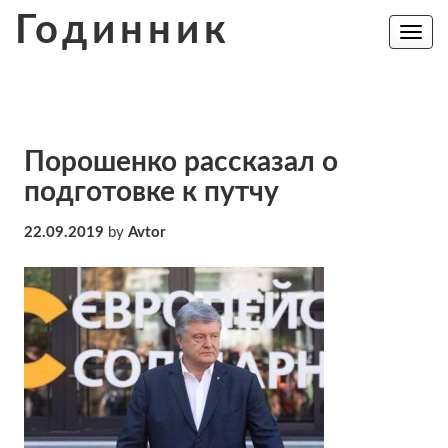
Skip
Годинник
to
Toggle
navig
content
Порошенко рассказал о
подготовке к путчу
22.09.2019
by
Avtor