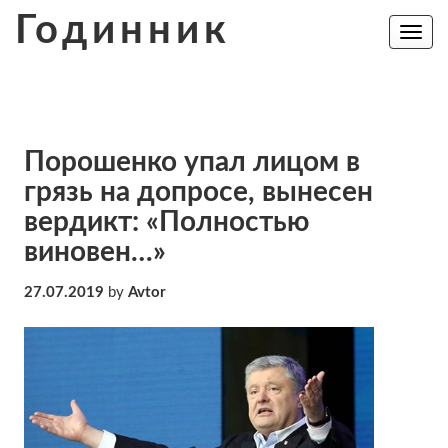
Skip
Годинник
to
Toggle
navig
content
Порошенко упал лицом в
грязь на допросе, вынесен
вердикт: «Полностью
виновен…»
27.07.2019
by
Avtor