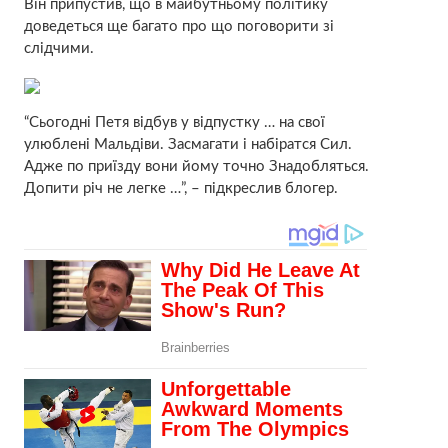
Він припустив, що в майбутньому політику
доведеться ще багато про що поговорити зі
слідчими.
“Сьогодні Петя відбув у відпустку … на свої
улюблені Мальдіви. Засмагати і набіратся Сил.
Адже по приїзду вони йому точно Знадобляться.
Допити річ не легке …”, – підкреслив блогер.