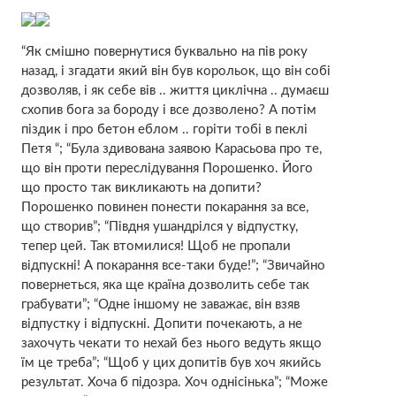
“Як смішно повернутися буквально на пів року
назад, і згадати який він був корольок, що він собі
дозволяв, і як себе вів .. життя циклічна .. думаєш
схопив бога за бороду і все дозволено? А потім
піздик і про бетон еблом .. горіти тобі в пеклі
Петя “; “Була здивована заявою Карасьова про те,
що він проти переслідування Порошенко. Його
що просто так викликають на допити?
Порошенко повинен понести покарання за все,
що створив”; “Півдня ушандрілся у відпустку,
тепер цей. Так втомилися! Щоб не пропали
відпускні! А покарання все-таки буде!”; “Звичайно
повернеться, яка ще країна дозволить себе так
грабувати”; “Одне іншому не заважає, він взяв
відпустку і відпускні. Допити почекають, а не
захочуть чекати то нехай без нього ведуть якщо
їм це треба”; “Щоб у цих допитів був хоч якийсь
результат. Хоча б підозра. Хоч однісінька”; “Може