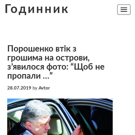
Skip
Годинник
to
Toggle
navig
content
Порошенко втік з
грошима на острови,
з’явилося фото: “Щоб не
пропали …”
28.07.2019
by
Avtor