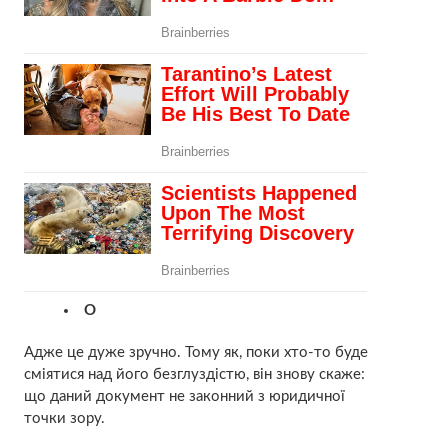
О
Адже це дуже зручно. Тому як, поки хто-то буде
сміятися над його безглуздістю, він знову скаже:
що даний документ не законний з юридичної
точки зору.