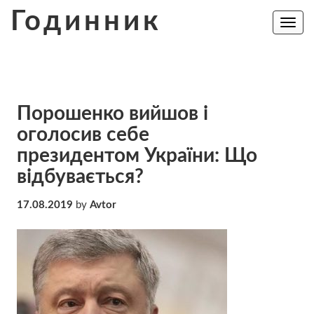
Skip
Годинник
to
Toggle
navig
content
Порошенко вийшов і
оголосив себе
президентом України: Що
відбувається?
17.08.2019
by
Avtor