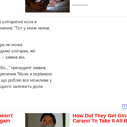
олігархічні кола в
начив: “Тут у мене немає
арх не може
еякі олігархи, які
– заявив він.
бо…” президент заявив,
 речення “Коли я порівнюю
в, що роблю все можливе у
д цього залежить доля