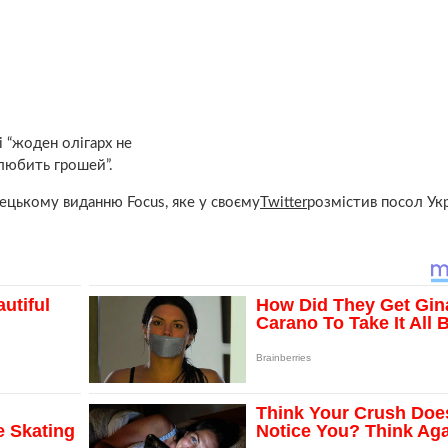
 “жоден олігарх не
 любить грошей”.
імецькому виданню Focus, яке у своєму
Twitter
розмістив посол Укр