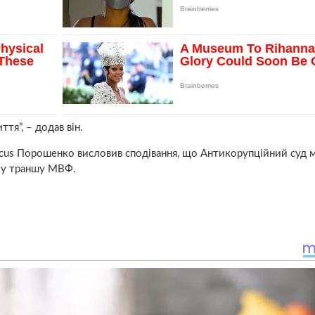
ття”, – додав він.
Focus Порошенко висловив сподівання, що Антикорупційний суд
ому траншу МВФ.