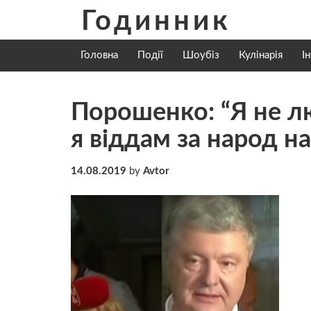
Skip
Годинник
to
content
Головна
Події
Шоубіз
Кулінарія
І
Порошенко: “Я не л
я віддам за народ на
14.08.2019
by
Avtor