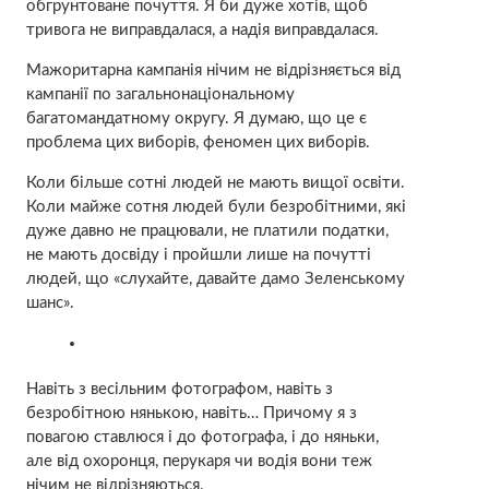
обгрунтоване почуття. Я би дуже хотів, щоб
тривога не виправдалася, а надія виправдалася.
Мажоритарна кампанія нічим не відрізняється від
кампанії по загальнонаціональному
багатомандатному округу. Я думаю, що це є
проблема цих виборів, феномен цих виборів.
Коли більше сотні людей не мають вищої освіти.
Коли майже сотня людей були безробітними, які
дуже давно не працювали, не платили податки,
не мають досвіду і пройшли лише на почутті
людей, що «слухайте, давайте дамо Зеленському
шанс».
Навіть з весільним фотографом, навіть з
безробітною нянькою, навіть… Причому я з
повагою ставлюся і до фотографа, і до няньки,
але від охоронця, перукаря чи водія вони теж
нічим не відрізняються.