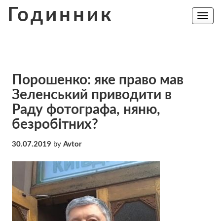
Skip
Годинник
to
Toggle
navig
content
Порошенко: яке право мав
Зеленський приводити в
Раду фотографа, няню,
безробітних?
30.07.2019
by
Avtor