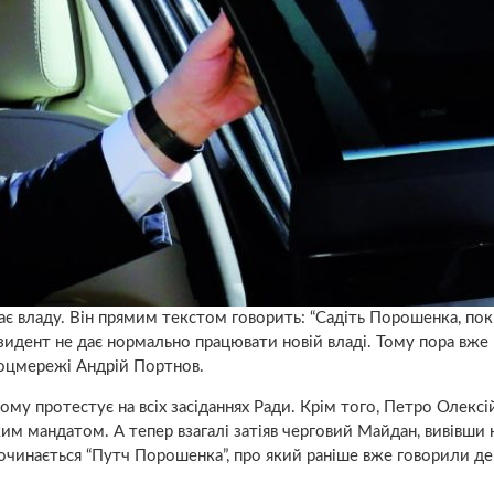
є владу. Він прямим текстом говорить: “Садіть Порошенка, пок
езидент не дає нормально працювати новій владі. Тому пора вже
 соцмережі Андрій Портнов.
ому протестує на всіх засіданнях Ради. Крім того, Петро Олексі
им мандатом. А тепер взагалі затіяв черговий Майдан, вивівши 
починається “Путч Порошенка”, про який раніше вже говорили де