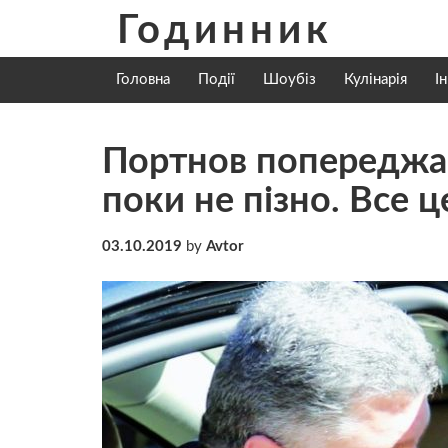
Skip
Годинник
to
content
Головна
Події
Шоубіз
Кулінарія
І
Портнов попереджає
поки не пізно. Все ц
03.10.2019
by
Avtor