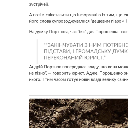
зустрічей.
А потім співставити цю інформацію із тим, що ек
його слова супроводжувалися “дешевим піаром і
На думку Портнова, час “ікс” для Порошенка наст
“ЗАКІНЧУВАТИ З НИМ ПОТРІБН
ПІДСТАВИ, І ГРОМАДСЬКУ ДУМКУ
ПЕРЕКОНАНИЙ ЮРИСТ.
Андрій Портнов попереджає владу, що вона може
не пізно”, — говорить юрист. Адже, Порошенко зно
нього. І тим часом готує новій владі велику св