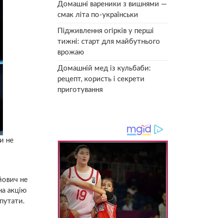
Домашні вареники з вишнями —
смак літа по-українськи
Підживлення огірків у перші
тижні: старт для майбутнього
врожаю
Домашній мед із кульбаби:
рецепт, користь і секрети
приготування
и не
йович не
на акцію
путати.