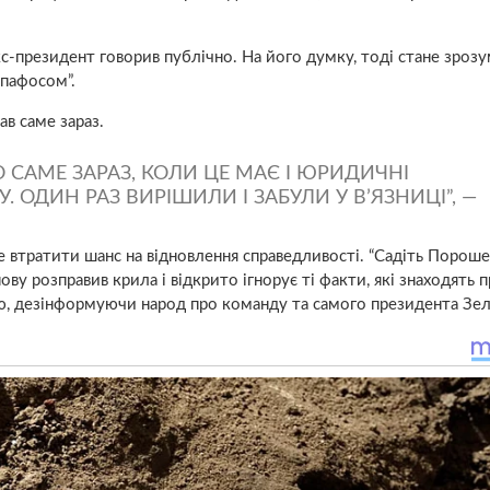
с-президент говорив публічно. На його думку, тоді стане зроз
 пафосом”.
ав саме зараз.
О САМЕ ЗАРАЗ, КОЛИ ЦЕ МАЄ І ЮРИДИЧНІ
. ОДИН РАЗ ВИРІШИЛИ І ЗАБУЛИ У В’ЯЗНИЦІ”, —
 втратити шанс на відновлення справедливості. “Садіть Порош
ву розправив крила і відкрито ігнорує ті факти, які знаходять 
иню, дезінформуючи народ про команду та самого президента Зе