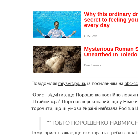
Повідомляє
miysvit.pp.ua
, із посиланням на
bbc-c
Юрист відмітив, що Порошенка постійно ловлять н
Штайнмаєра”. Портнов переконаний, що у Німеч
торочити, що ці умови Україні нав’язала Росія, а 
“ТОБТО ПОРОШЕНКО НАВМИСНЕ
Тому юрист вважає, що екс-гаранта треба взагалі 