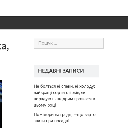
Пошук:
а,
НЕДАВНІ ЗАПИСИ
Не бояться ні спеки, ні холоду:
найкращі сорти огірків, які
порадують щедрим врожаєм в
цьому році
Помідори на грядці —що варто
знати при посадці