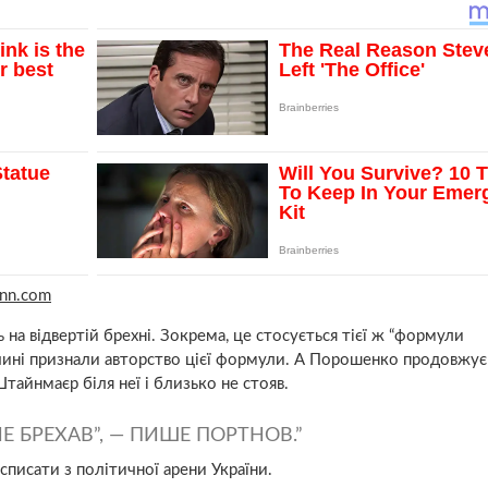
cnn.com
а відвертій брехні. Зокрема, це стосується тієї ж “формули
чині признали авторство цієї формули. А Порошенко продовжує
Штайнмаєр біля неї і близько не стояв.
 БРЕХАВ”, — ПИШЕ ПОРТНОВ.
списати з політичної арени України.