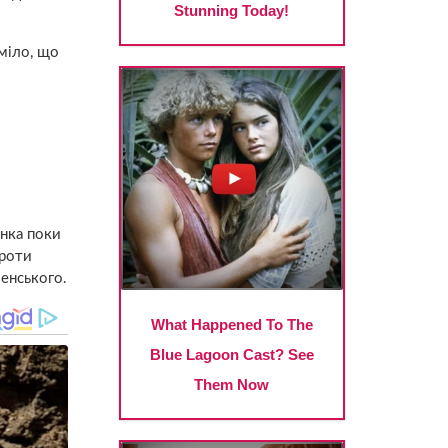
уміло, що
енка поки
проти
ленського.