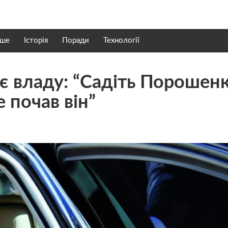
нше
Історія
Поради
Технології
 владу: “Садіть Порошенк
е почав він”