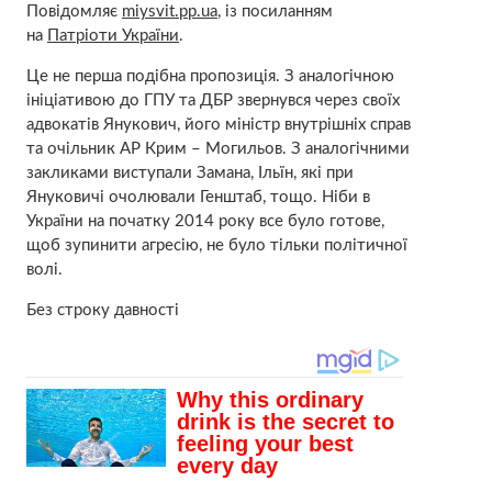
Повідомляє
miysvit.pp.ua
, із посиланням
на
Патріоти України
.
Це не перша подібна пропозиція. З аналогічною
ініціативою до ГПУ та ДБР звернувся через своїх
адвокатів Янукович, його міністр внутрішніх справ
та очільник АР Крим – Могильов. З аналогічними
закликами виступали Замана, Ільїн, які при
Януковичі очолювали Генштаб, тощо. Ніби в
України на початку 2014 року все було готове,
щоб зупинити агресію, не було тільки політичної
волі.
Без строку давності