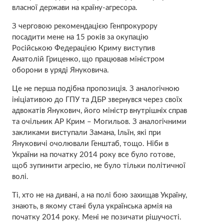
власної держави на країну-агресора.
З черговою рекомендацією Генпрокурору
посадити мене на 15 років за окупацію
Російською Федерацією Криму виступив
Анатолій Гриценко, що працював міністром
оборони в уряді Януковича.
Це не перша подібна пропозиція. З аналогічною
ініціативою до ГПУ та ДБР звернувся через своїх
адвокатів Янукович, його міністр внутрішніх справ
та очільник АР Крим – Могильов. З аналогічними
закликами виступали Замана, Ільїн, які при
Януковичі очолювали Генштаб, тощо. Ніби в
України на початку 2014 року все було готове,
щоб зупинити агресію, не було тільки політичної
волі.
Ті, хто не на дивані, а на полі бою захищав Україну,
знають, в якому стані була українська армія на
початку 2014 року. Мені не позичати рішучості.