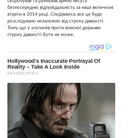
скорочував та руйнував армію несуть
безпосередню відповідальність за наші величезні
втрати в 2014 році. Сподіваюся, все це буде
розслідувано незалежно від строку давності.
Тому що у злочинів проти власної держави
строку давності бути не може.