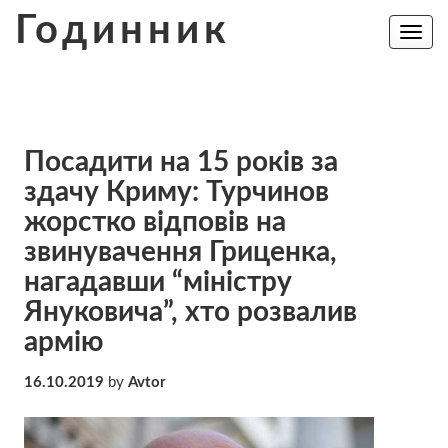
Skip
Годинник
to
Toggle
navig
content
Посадити на 15 років за
здачу Криму: Турчинов
жорстко відповів на
звинувачення Гриценка,
нагадавши “міністру
Януковича”, хто розвалив
армію
16.10.2019
by
Avtor