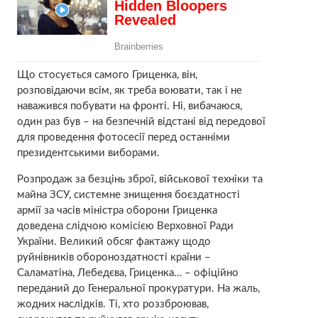
Що стосується самого Гриценка, він,
розповідаючи всім, як треба воювати, так і не
наважився побувати на фронті. Ні, вибачаюся,
один раз був – на безпечній відстані від передової
для проведення фотосесії перед останніми
президентськими виборами.
Розпродаж за безцінь зброї, військової техніки та
майна ЗСУ, системне знищення боєздатності
армії за часів міністра оборони Гриценка
доведена слідчою комісією Верховної Ради
України. Великий обсяг фактажу щодо
руйнівників обороноздатності країни –
Саламатіна, Лебедєва, Гриценка… – офіційно
переданий до Генеральної прокуратури. На жаль,
жодних наслідків. Ті, хто роззброював,