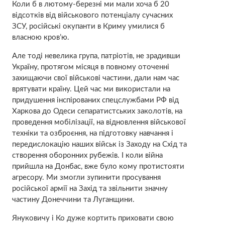
Коли б в лютому-березні ми мали хоча б 20
відсотків від військового потенціалу сучасних
ЗСУ, російські окупанти в Криму умилися б
власною кров’ю.
Але тоді невелика група, патріотів, не зрадивши
Україну, протягом місяця в повному оточенні
захищаючи свої військові частини, дали нам час
врятувати країну. Цей час ми використали на
придушення інспірованих спецслужбами РФ від
Харкова до Одеси сепаратистських заколотів, на
проведення мобілізації, на відновлення військової
техніки та озброєння, на підготовку навчання і
передислокацію наших військ із Заходу на Схід та
створення оборонних рубежів. І коли війна
прийшла на Донбас, вже було кому протистояти
агресору. Ми змогли зупинити просування
російської армії на Захід та звільнити значну
частину Донеччини та Луганщини.
Януковичу і Ко дуже кортить приховати свою