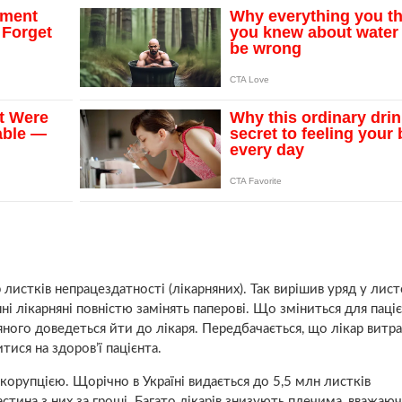
листків непрацездатності (лікарняних). Так вирішив уряд у лист
ні лікарняні повністю замінять паперові. Що зміниться для паці
яного доведеться йти до лікаря. Передбачається, що лікар витр
ися на здоров’ї пацієнта.
рупцією. Щорічно в Україні видається до 5,5 млн листків
 частина з них за гроші. Багато лікарів знизують плечима, вважаю