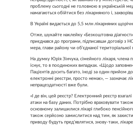
проблему сьогодні не головною в українській мед
намагаються обійтися без лікарняного і, захворі
В Україні видається до 5,5 млн лікарняних щоріч
Отже, шукайте наклейку «Безкоштовна діагностик
приєднався до програми, підписавши договір з НС
мера, глави району чи об’єднаної територіальної
На думку Юрія Зінчука, сімейного лікаря, члена пр
існує, то в поодиноких випадках. «Щодо заповне
Пацієнтів досить багато, іноді за один прийом д
електронні реєстри, просто немає», — зазначає л
непрацездатності вже були.
«І де він, цей реєстр? Електронний реєстр взагал
атаки на базу даних. Потрібно враховувати також
основному залишилися лікарі глибоко пенсійного
також серйозно замислитися над тим, як захистит
приводу будуть пред’являтися, знову-таки, лікар