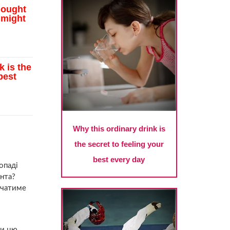
опаді
єнта?
ачатиме
чи цю