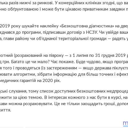
лька разів нижчі за ринкові. У комерційних клініках згодні, що в
мічно обґрунтованою і може бути цікавою приватникам завдяки 
я 2019 року шукайте наклейку «Безкоштовна діагностика» на две
єднався до програми, підписавши договір з НСЗУ. Чи увійде ваш
, глави району чи об’єднаної територіальної громади — радять 
тний (розрахований на півроку — з 1 липня по 31 грудня 2019 р
грн. Багато це чи мало? Час покаже. Буде чудово, якщо прогр
я того і проводяться (із застереженням — якщо держава піклуєт
ацювати алгоритми, зібрати інформацію для більш точних і ефек
едичних гарантій на 2020 рік.
дські слухання, тому список доступних безкоштовних медпроц
жити за цією темою. В інтересах кожного з нас бути в курсі, на
ави можна розраховувати. Це не тільки заощадить гроші, доп
життя.