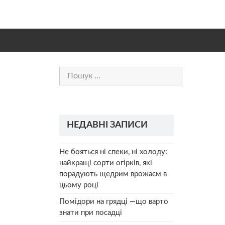
Пошук:
НЕДАВНІ ЗАПИСИ
Не бояться ні спеки, ні холоду:
найкращі сорти огірків, які
порадують щедрим врожаєм в
цьому році
Помідори на грядці —що варто
знати при посадці