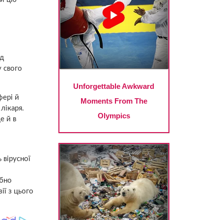
і
ад
у свого
фері й
лікаря.
е й в
 вірусної
ібно
ії з цього