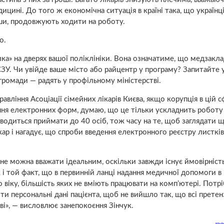
ицині. До того ж економічна ситуація в країні така, що українц
вши, продовжують ходити на роботу.
но.
а» на дверях вашої поліклініки. Вона означатиме, що медзакл
ЗУ. Чи увійде ваше місто або райцентр у програму? Запитайте 
 громади — радять у профільному міністерстві.
авління Асоціації сімейних лікарів Києва, якщо корупція в цій с
ння електронних форм, думаю, що це тільки ускладнить роботу 
оводиться приймати до 40 осіб, тож часу на те, щоб заглядати щ
ікар і нагадує, що спроби введення електронного реєстру листків
і не можна вважати ідеальним, оскільки завжди існує ймовірність
 і той факт, що в первинній ланці надання медичної допомоги в
 віку, більшість яких не вміють працювати на комп’ютері. Потр
и персональні дані пацієнта, щоб не вийшло так, що всі претенз
еві», — висловлює занепокоєння Зінчук.