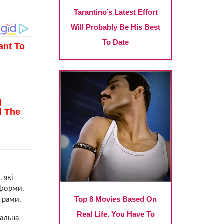
 які
еформи,
грами.
нальна