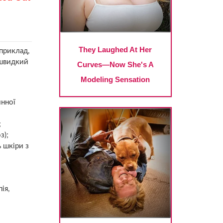
приклад,
 швидкий
инної
;
з);
ь шкіри з
ія,