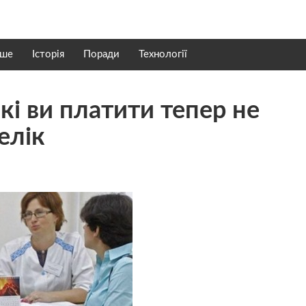
нше
Історія
Поради
Технології
які ви платити тепер не
елік