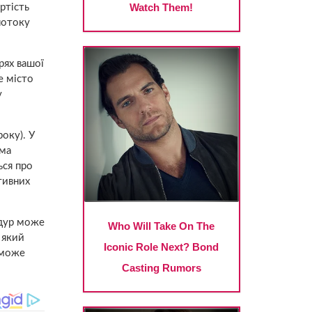
артість
потоку
рях вашої
е місто
у
оку). У
ама
ься про
тивних
едур може
 який
оможе