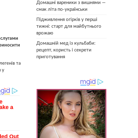
Домашні вареники з вишнями —
смак літа по-українськи
Підживлення огірків у перші
тижні: старт для майбутнього
врожаю
ослугами
Домашній мед із кульбаби:
приносити
рецепт, користь і секрети
приготування
легенів та
 у