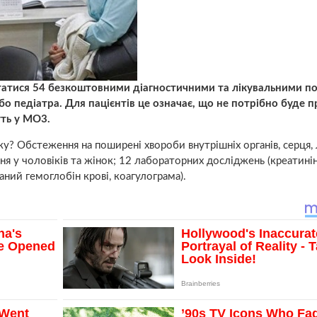
татися 54 безкоштовними діагностичними та лікувальними п
бо педіатра. Для пацієнтів це означає, що не потрібно буде 
уть у МО3.
ку? Обстеження на поширені хвороби внутрішніх органів, серця, 
я у чоловіків та жінок; 12 лабораторних досліджень (креатинін
аний гемоглобін крові, коагулограма).