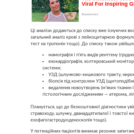
Ці аналізи додаються до списку вже існуючих во
загальний аналіз крові з лейкоцитарною формулою
тест на тропонін тощо). До списку також увійшл
мамографія і п’ять видів рентгену (грудно
ехокардіографія, холтеровський монітор
системи;
УЗД (шлунково-кишкового тракту, нирок, 
біопсія під контролем УЗД (щитоподібно
видалення новоутворень (м’яких тканин і 
гістологічним дослідженням — атерома, ліп
Планується, що до безкоштовної діагностики уві
стравоходу, шлунку, дванадцятипалої і товстої киш
езофагогастродуоденоскопія тощо).
У потенційних пацієнтів виникає резонне запитан