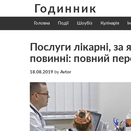
Skip
Годинник
to
content
Головна
Події
Шоубіз
Кулінарія
І
Послуги лікарні, за 
повинні: повний пер
18.08.2019
by
Avtor