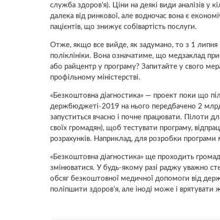
служба здоров’я). Ціни на деякі види аналізів у кі
далека від ринкової, але водночас вона є еконо
пацієнтів, що знижує собівартість послуги.
Отже, якщо все вийде, як задумано, то з 1 липн
поліклініки. Вона означатиме, що медзаклад при
або райцентр у програму? Запитайте у свого мера
профільному міністерстві.
«Безкоштовна діагностика» — проект поки що піло
держбюджеті-2019 на нього передбачено 2 млрд 
запуститься вчасно і почне працювати. Пілоти дл
своїх громадян), щоб тестувати програму, відпр
розрахунків. Наприклад, для розробки програми м
«Безкоштовна діагностика» ще проходить грома
змінюватися. У будь-якому разі раджу уважно сте
обсяг безкоштовної медичної допомоги від держ
поліпшити здоров’я, але іноді може і врятувати 