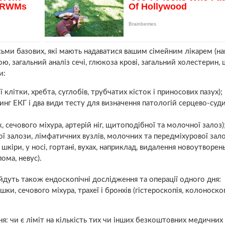
сьми базових, які мають надаватися вашим сімейним лікарем (на
, загальний аналіз сечі, глюкоза крові, загальний холестерин,
и:
ї клітки, хребта, суглобів, трубчатих кісток і приносових пазух);
инг ЕКГ і два види тесту для визначення патологій серцево-суд
сечового міхура, артерій ніг, щитоподібної та молочної залоз)
ї залози, лімфатичних вузлів, молочних та передміхурової зало
шкіри, у носі, гортані, вухах, наприклад, видалення новоутворен
ома, невус).
йдуть також ендоскопічні дослідження та операції одного дня:
ки, сечового міхура, трахеї і бронхів (гістероскопія, колоноскоп
ня: чи є ліміт на кількість тих чи інших безкоштовних медичних