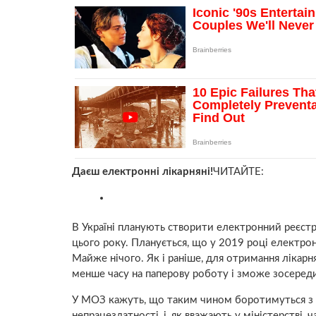
Даєш електронні лікарняні!
ЧИТАЙТЕ:
В Україні планують створити електронний реєстр 
цього року. Планується, що у 2019 році електрон
Майже нічого. Як і раніше, для отримання лікарн
менше часу на паперову роботу і зможе зосередит
У МОЗ кажуть, що таким чином боротимуться з ко
непрацездатності, і, як вважають у міністерстві,