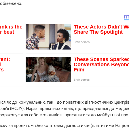
е обмежено.
 як до комунальних, так і до приватних діагностичних центрів,
в’я (НСЗУ). Наразі приватних клінік, що приєдналися до медр
 прораховує для себе можливість приєднатися до майбутньої про
иску за проектом «Безкоштовна діагностика» (платитиме Націо