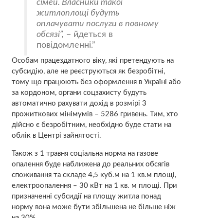
сімей. Власники такої
житлоплощі будуть
оплачувати послуги в повному
обсязі”,
– йдеться в
повідомленні.
Особам працездатного віку, які претендують на
субсидію, але не реєструються як безробітні,
тому що працюють без оформлення в Україні або
за кордоном, органи соцзахисту будуть
автоматично рахувати дохід в розмірі 3
прожиткових мінімумів – 5286 гривень. Тим, хто
дійсно є безробітним, необхідно буде стати на
облік в Центрі зайнятості.
Також з 1 травня соціальна норма на газове
опалення буде наближена до реальних обсягів
споживання та складе 4,5 куб.м на 1 кв.м площі,
електроопалення – 30 кВт на 1 кв. м площі. При
призначенні субсидії на площу житла понад
норму вона може бути збільшена не більше ніж
на 30%.