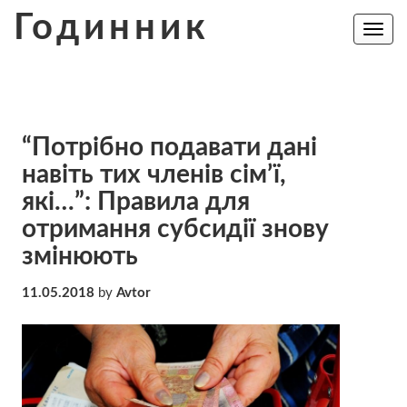
Skip
Годинник
to
Toggle
navig
content
“Потрібно подавати дані
навіть тих членів сім’ї,
які…”: Правила для
отримання субсидії знову
змінюють
11.05.2018
by
Avtor