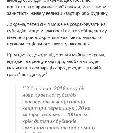
вигляді субсидій. Зокрема, це стосується
кожного, хто приховує свої доходи, має тіньову
зайнятість, живе у великій квартирі або будинку.
Зокрема, тепер сім’я може не розраховувати на
субсидію, якщо у власності є автомобіль, якому
менше 5 років, окрім мопеда і авто, наданого
органом соціального захисту населення.
Крім цього, доходи від оренди майна, зокрема,
від здачі в оренду квартири, необхідно буде
вказувати в деклараціях про доходи – в новій
графі “інші доходи”.
“З 1 травня 2018 року діє
нове правило: субсидія
скасовується якщо площа
квартири перевищує 120 кв.
метрів, а вдома – 200 кв. м,
крім дитячих будинків
сімейного типу та прийомних