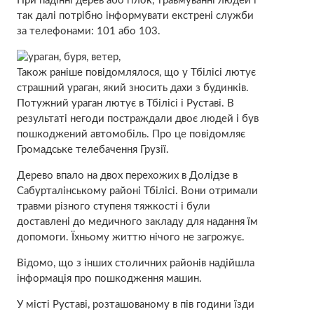
При падінні дерев або гілок, травмуванні людей і
так далі потрібно інформувати екстрені служби
за телефонами: 101 або 103.
Також раніше повідомлялося, що у Тбілісі лютує
страшний ураган, який зносить дахи з будинків.
Потужний ураган лютує в Тбілісі і Руставі. В
результаті негоди постраждали двоє людей і був
пошкоджений автомобіль. Про це повідомляє
Громадське телебачення Грузії.
Дерево впало на двох перехожих в Долідзе в
Сабурталінському районі Тбілісі. Вони отримали
травми різного ступеня тяжкості і були
доставлені до медичного закладу для надання їм
допомоги. Їхньому життю нічого не загрожує.
Відомо, що з інших столичних районів надійшла
інформація про пошкодження машин.
У місті Руставі, розташованому в пів години їзди