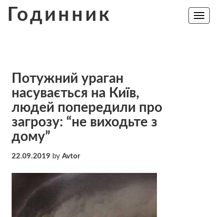
Skip
Годинник
to
Toggle
navig
content
Потужний ураган
насувається на Київ,
людей попередили про
загрозу: “не виходьте з
дому”
22.09.2019
by
Avtor