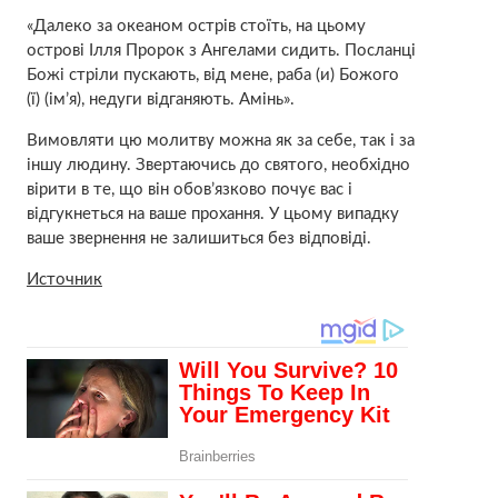
«Далеко за океаном острів стоїть, на цьому
острові Ілля Пророк з Ангелами сидить. Посланці
Божі стpіли пускають, від мене, раба (и) Божого
(ї) (ім’я), недyги відганяють. Амінь».
Вимовляти цю молитву можна як за себе, так і за
іншу людину. Звертаючись до святого, необхідно
вірити в те, що він обов’язково почує вас і
відгукнеться на ваше прохання. У цьому випадку
ваше звернення не залишиться без відповіді.
Источник