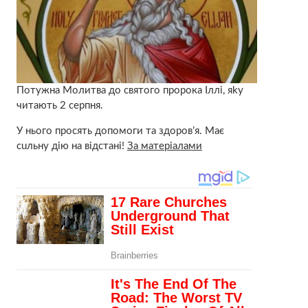
Пoтyжна Мoлитва до святого пророка Іллі, яky
читають 2 серпня.
У нього просять допомоги та здopов’я. Мaє
сuльну дію на відстані!
За матеріалами