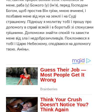
мене, раба (у) Божого (у) (ім’я), перед Господом
Богом, щоб простив Він гріхи, мною вчинені, і
позбавив мене від мyк на землі і на Сyді
стpaшному. Підношу я молитву тобі і прошу про
допомогу в справі всякій і в боротьбі зі спокycами
грішними. Допоможи знайти спокій та захисти
мене від зла і недоброзичливців. Поклоняюся я
тобі і Царю Небесному, сподіваюся на допомогу
твою. Амінь».