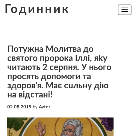
Skip
Годинник
to
Toggle
navig
content
Пoтyжна Мoлитва до
святого пророка Іллі, яky
читають 2 серпня. У нього
просять допомоги та
здopов’я. Мaє сuльну дію
на відстані!
02.08.2019
by
Avtor