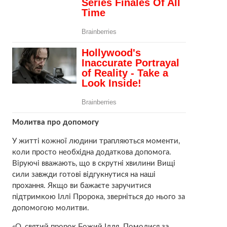
Молитва про допомогу
У житті кожної людини трапляються моменти,
коли просто необхідна додаткова допомога.
Віруючі вважають, що в скpутні хвилини Вищі
сили завжди готові відгукнутися на наші
прохання. Якщо ви бажаєте заручитися
підтримкою Іллі Пророка, зверніться до нього за
допомогою молитви.
«О, святий пророк Божий Ілля. Помолися за