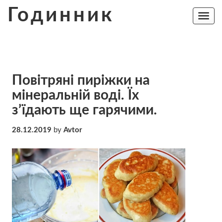
Skip
Годинник
to
Toggle
navig
content
Повітряні пиріжки на
мінеральній воді. Їх
з’їдають ще гарячими.
28.12.2019
by
Avtor