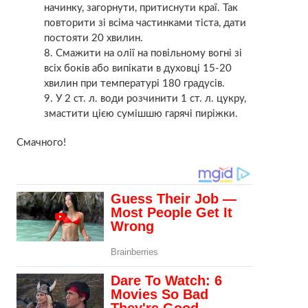
начинку, загорнути, притиснути краї. Так
повторити зі всіма частинками тіста, дати
постояти 20 хвилин.
Смажити на олії на повільному вогні зі
всіх боків або випікати в духовці 15-20
хвилин при температурі 180 градусів.
У 2 ст. л. води розчинити 1 ст. л. цукру,
змастити цією сумішшю гарячі пиріжки.
Смачного!