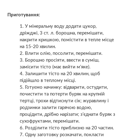
Приготування:
У мінеральну воду додати цукор,
дріжджі, 3 ст. л. борошна, перемішати,
накрити кришкою, помістити в тепле місце
на 15-20 хвилин.
Влити олію, посолити, перемішати.
Борошно просіяти, ввести в суміш,
замісити тісто (має вийти м’яке).
Залишити тісто на 20 хвилин, щоб
підійшло в теплому місці.
Готуємо начинку: відварити, остудити,
почистити та потерти буряк на крупній
тертці, трохи відтиснути сік; журавлину і
родзинки залити гарячою водою,
процідити, дрібно нарізати; з’єднати буряк з
сухофруктами, перемішати.
Розділити тісто приблизно на 20 частин.
Одну заготовку розкачати, покласти