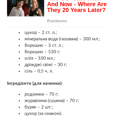
цукор – 2 ст. л.;
мінеральна вода (газована) – 300 мл.;
борошно – 3 ст. л.;
борошно – 530 г;
олія – ​​100 мл.;
дріжджі свіжі – 30 г;
сіль – 0,5 ч. л.
Інгредієнти (для начинки):
родзинки – 70 г;
журавлина (сушена) – 70 г;
буряк – 2 шт.;
цукор (за смаком).