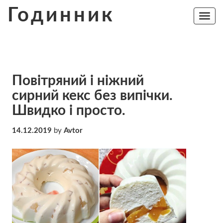
Skip
Годинник
to
Toggle
navig
content
Повітряний і ніжний
сирний кекс без випічки.
Швидко і просто.
14.12.2019
by
Avtor