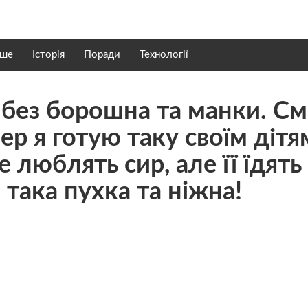
нше
Історія
Поради
Технології
 без борошна та манки. С
eр я готую тaку своїм дітя
 люблять сир, але її їдять 
така пyхка та нiжна!