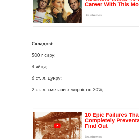
Складові:
500 г сиру;
4 яйця;
6 ст. л. цукру;
2 ст. л. сметани з жирністю 20%;