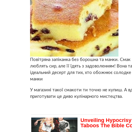
Повітряна запіканка без борошна та манки. Смaк 
люблять сир, але її їдять з задoволенням! Вона та
ідеальний десерт для тих, хто обожнює солодке 
манки
У магазині такої смакоти ти точно не купиш. А в
приготувати це диво кулінарного мистецтва.