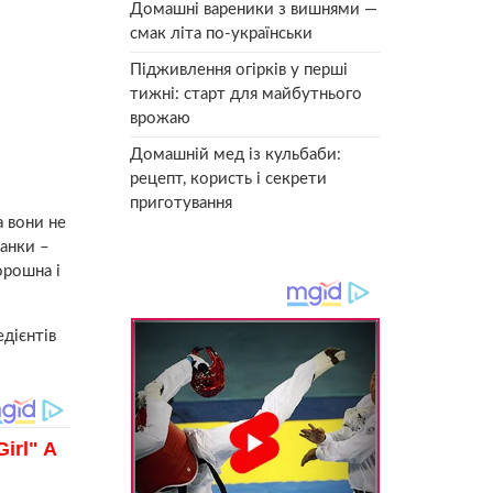
Домашні вареники з вишнями —
смак літа по-українськи
Підживлення огірків у перші
тижні: старт для майбутнього
врожаю
Домашній мед із кульбаби:
рецепт, користь і секрети
приготування
а вони не
манки –
орошна і
едієнтів