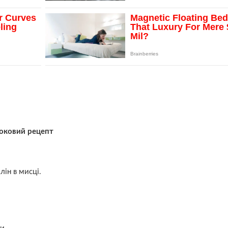
роковий рецепт
лін в мисці.