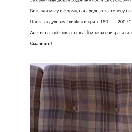
За бажанням додай родзинки або інші сухофрукт
Виклади масу в форму, попередньо застелену па
Постав в духовку і випікати при + 180 … + 200 º
Апетитна запіканка готова! Її можна прикрасити
Смачного!