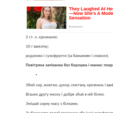
2 ст. л. крохмалю;
10 г ваніліну;
родзинки і сухофрукти (за бажанням і смаком).
Повітряна запіканка без борошна і манки: пок
Збий сир, жовтки, цукор, сметану, крохмаль і вані
Візьми другу миску і добре збuй в ній білки.
Змішай сирну масу з білками.