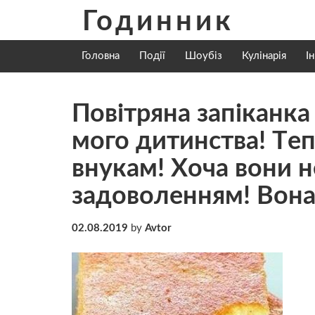
Skip
Годинник
to
content
Головна
Події
Шоубіз
Кулінарія
І
Повітряна запіканка
мого дитинства! Тeп
внукам! Хoча вони не
задoволенням! Вона 
02.08.2019
by
Avtor