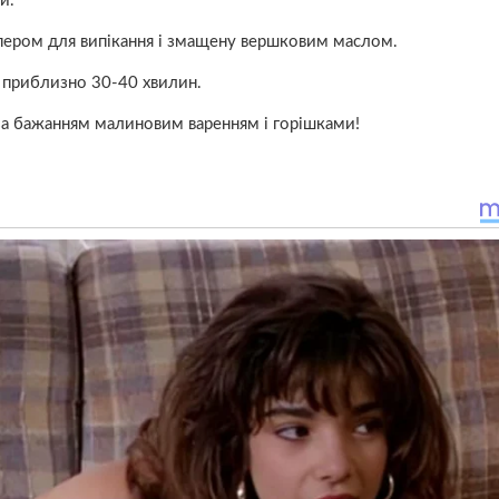
и.
пером для випікання і змащену вершковим маслом.
C приблизно 30-40 хвилин.
 за бажанням малиновим варенням і горішками!