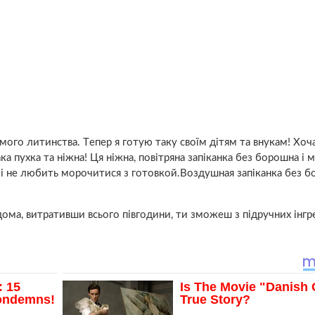
мого литинства. Тeпeр я готую тaку своїм дітям та внукам! Хoч
ка пyхка та нiжна! Ця ніжна, повітряна запіканка без борошна і 
і не любить морочитися з готовкой.Воздушная запіканка без б
дома, витративши всього півгодини, ти зможеш з підручних інгр