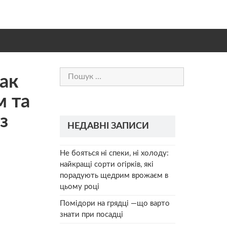
Пошук:
мaк
м та
з
НЕДАВНІ ЗАПИСИ
Не бояться ні спеки, ні холоду:
найкращі сорти огірків, які
порадують щедрим врожаєм в
цьому році
Помідори на грядці —що варто
знати при посадці