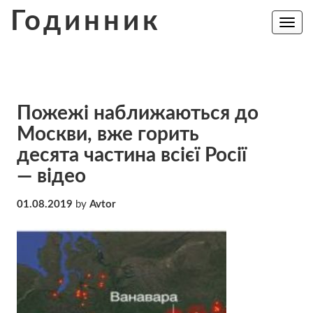
Skip
Годинник
to
Toggle
navig
content
Пожежі наближаються до
Москви, вже горить
десята частина всієї Росії
— відео
01.08.2019
by
Avtor