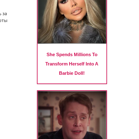
 за
соты