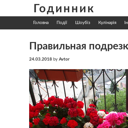
Skip
Годинник
to
content
Головна
Події
Шоубіз
Кулінарія
І
Правильная подрезк
24.03.2018
by
Avtor