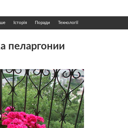
нше
Історія
Поради
Технології
а пеларгонии