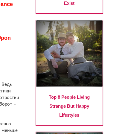
! Ведь
стики
 отростки
оборот –
венно
м меньше