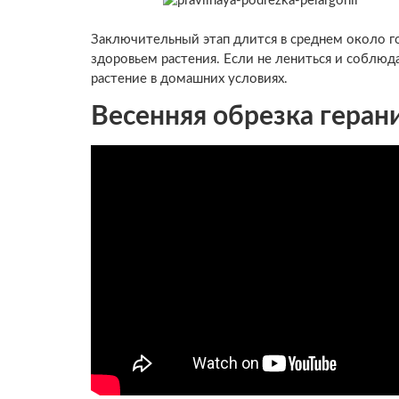
Заключительный этап длится в среднем около г
здоровьем растения. Если не лениться и соблюд
растение в домашних условиях.
Весенняя обрезка геран