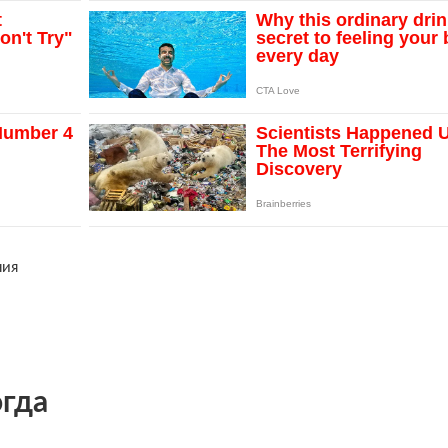
ния
огда