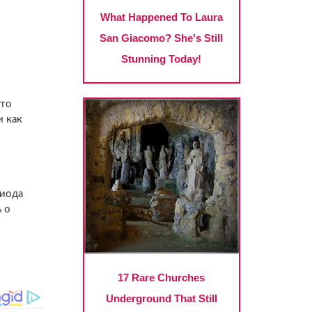
что
и как
риода
 о