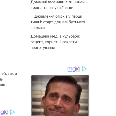
Домашні вареники з вишнями —
смак літа по-українськи
Підживлення огірків у перші
тижні: старт для майбутнього
врожаю
Домашній мед із кульбаби:
рецепт, користь і секрети
приготування
ей, так и
ны
ная