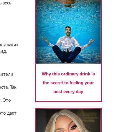
ь весь
мея каких
вид.
вители
ста. Так
. Это
это дает