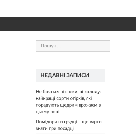
Пошук:
НЕДАВНІ ЗАПИСИ
Не бояться ні спеки, ні холоду:
найкращі сорти огірків, які
порадують щедрим врожаєм в
цьому році
Помідори на грядці —що варто
знати при посадці