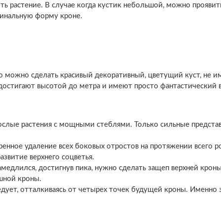
ить растение. В случае когда кустик небольшой, можно проявит
гинальную форму кроне.
о можно сделать красивый декоративный, цветущий куст, не и
достигают высотой до метра и имеют просто фантастический 
ослые растения с мощными стеблями. Только сильные предста
ренное удаление всех боковых отростов на протяжении всего ро
азвитие верхнего соцветья.
амедлился, достигнув пика, нужно сделать защеп верхней кроны
шной кроны.
дует, отталкиваясь от четырех точек будущей кроны. Именно 