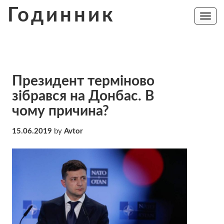
Skip
Годинник
to
Toggle
navig
content
Президент терміново
зібрався на Донбас. В
чому причина?
15.06.2019
by
Avtor