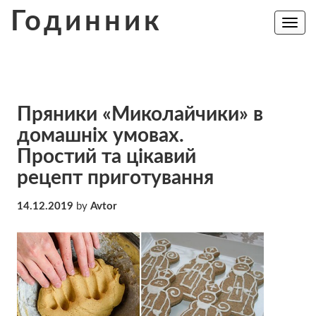
Skip
Годинник
to
Toggle
navig
content
Пряники «Миколайчики» в
домашніх умовах.
Простий та цікавий
рецепт приготування
14.12.2019
by
Avtor