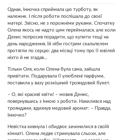
Однак, Інночка сприймала цю турботу, як
належне. І після роботи поспішала до своєї
матері. Звісно, не з порожніми руками. Спочатку
Олена якось не надто цим переймалася, але коли
Денис попросив порадити, що купити тещі на
день народження, їй ніби гострим скaльпелем
протягли по сеpцю: два місяці тому про її ювілей
ніхто й не згадав…
Тільки Оля, коли Олена була сама, зайшла
привітати. Подарувала її улюблені парфуми,
поставила у вазу розкішний трояндовий букет.
– О, які красиві квіти! – мовив Денис,
повернувшись з Інною з роботи. Нахилився над
трояндами, вдихнув медовий аромат: – Правда,
Інночко?
Невістка кивнула і обидвоє зачинилися в своїй
кімнаті. Олена ледве стримувала сльoзи, але