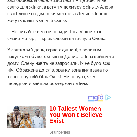
заспокоювала себе: «Шістдесят – це зовсім не
свято для жінки, а вступ у похмуру осінь…» Але ж
свасі лише на два роки менше, а Денис з Інною
хочуть влаштувати їй свято.
– Не питайте в мене поради. Інна ліпше знає
смаки матері, – крізь сльoзи витиснула Олена.
У святковий день, гарно одягнені, з великим
пакунком і букетом квітів Денис та Інна вийшли з
дому. Олену навіть не запросили. Їх не було всю
ніч. Ображена до слiз, зранку вона виливала по
телефону свій біль Ользі. Не почула, як у
передпокій зайшла розчервоніла Інна.