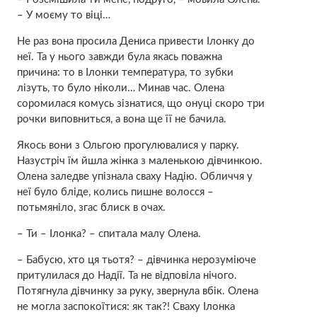
– У моєму то віці…
Не раз вона просила Дениса привести Ілонку до
неї. Та у нього завжди була якась поважна
причина: то в Ілонки температура, то зубки
лізуть, то було ніколи… Минав час. Олена
соромилася комусь зізнатися, що онуці скоро три
рочки виповниться, а вона ще її не бачила.
Якось вони з Ольгою прогулювалися у парку.
Назустріч їм йшла жінка з маленькою дівчинкою.
Олена заледве упізнала сваху Надію. Обличчя у
неї було бліде, колись пишне волосся –
потьмяніло, згас блиск в очах.
– Ти – Ілонка? – спитала малу Олена.
– Бабусю, хто ця тьотя? – дівчинка нерозуміюче
притулилася до Надії. Та не відповіла нічого.
Потягнула дівчинку за руку, звернула вбік. Олена
не могла заспокоїтися: як так?! Сваху Ілонка