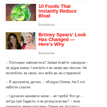
– Плітками займаєтеся? Запам’ятайте: свекруха –
не рідна мама. І матір’ю я не назву вас ніколи. Не
полюблю, як свою, хоч якби ви не старалися!
– Я зрозуміла, дочко, – зблідла Олена. На її очі
набігли сльoзи.
– І дочкою називати мене – не треба! Усе це –
хитра гра! Гадаєте, я не розкусила вас? – мов
очманіла, верещала Інна. Олена аж дістала з