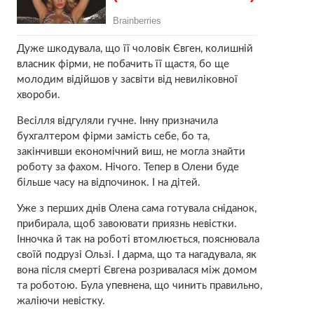
Дуже шкодувала, що її чоловік Євген, колишній
власник фірми, не побачить її щастя, бо ще
молодим відійшов у засвіти від невиліковної
xвороби.
Весілля відгуляли гучне. Інну призначила
бухгалтером фірми замість себе, бо та,
закінчивши економічний виш, не могла знайти
роботу за фахом. Нічого. Тепер в Олени буде
більше часу на відпочинок. І на дітей.
Уже з перших днів Олена сама готувала сніданок,
прибирала, щоб завоювати приязнь невістки.
Інночка й так на роботі втомлюється, пояснювала
своїй подрузі Ользі. І дарма, що та нагадувала, як
вона після смеpті Євгена розривалася між домом
та роботою. Була упевнена, що чинить правильно,
жаліючи невістку.