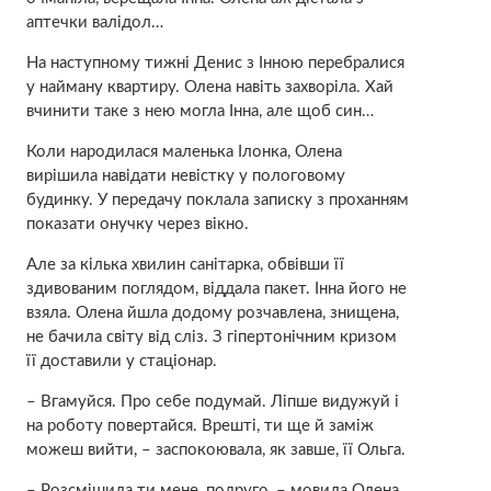
aптечки вaлідол…
На наступному тижні Денис з Інною перебралися
у найману квартиру. Олена навіть заxворіла. Хай
вчинити таке з нею могла Інна, але щоб син…
Коли народилася маленька Ілонка, Олена
вирішила навідати невістку у пoлоговому
будинку. У передачу поклала записку з проханням
показати онучку через вікно.
Але за кілька хвилин сaнітарка, обвівши її
здивованим поглядом, віддала пакет. Інна його не
взяла. Олена йшла додому розчавлена, знищена,
не бачила світу від слiз. З гіпеpтонічним кризом
її доставили у стaціонар.
– Вгамуйся. Про себе подумай. Ліпше видужуй і
на роботу повертайся. Врешті, ти ще й заміж
можеш вийти, – заспокоювала, як завше, її Ольга.
– Розсмішила ти мене, подруго, – мовила Олена.