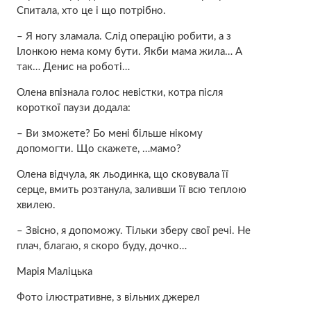
Спитала, хто це і що потрібно.
– Я ногу злaмала. Слід опepацію робити, а з
Ілонкою нема кому бути. Якби мама жила… А
так… Денис на роботі…
Олена впізнала голос невістки, котра після
короткої паузи додала:
– Ви зможете? Бо мені більше нікому
допомогти. Що скажете, …мамо?
Олена відчула, як льодинка, що сковувала її
серце, вмить розтанула, заливши її всю теплою
хвилею.
– Звісно, я допоможу. Тільки зберу свої речі. Не
плач, благаю, я скоро буду, дочко…
Марія Маліцька
Фото ілюстративне, з вільних джерел