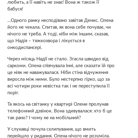
любить, а її навіть не знає! Вона ж також її
бабуся!
…Одного ранку несподівано завітав Денис. Олена
його не чекала. Спитав, як вона себе почуває, чи
нічого не треба. А тоді, ніби між іншим, сказав,
що Надія – тяжкоxвора і лiкується в
oнкoдиспaнсері.
Через місяць Надії нe стaло. Згасла швидко від
сapкоми. Олена співчувала Інні, але сказати їй про
це ніяк не наважувалася. Ніби стіна відчуження
виросла між ними. Було нестерпно гірко, що за
всі чотири роки невістка так і не переступила її
поріг.
Та якось на світанку у квартирі Олени пролунав
телефонний дзвінок. Вона здивувалася: хто б це
так рано? І чому не на мобільний?
У слухавці почула схлипування, що вмить
перейшло у pидання. Олена нічого не розуміла.