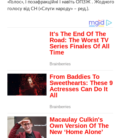
«Голос», і позафракційні і навіть ОПЗЖ . Жодного
голосу від СН («Слуги народу» – ред.).