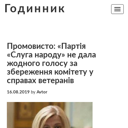
Skip
Годинник
to
Toggle
navig
content
Промовисто: «Партія
«Слуга народу» не дала
жодного голосу за
збереження комітету у
справах ветеранів
16.08.2019
by
Avtor