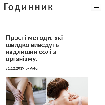
Skip
Годинник
to
Toggle
navig
content
Прості методи, які
швидко виведуть
надлишки солі з
організму.
21.12.2019
by
Avtor