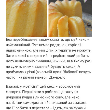
Без перебільшення можу сказати, що цей кекс –
найсмачніший. Тут немає родзинок, горіхів і
інших начинок, але мої діти їх терпіти не можуть.
Зате в кексі є секретний інгредієнт, який робить
його неймовірно смачним, ніжним, ні в якому разі
не сухим, якими зазвичай бувають кекси. А
пробувала я різні (в чеській кухні “бабовкі” печуть
часто і на різний манер).
Джерело
Взагалі, у моєї сім’ї цей кекс – абсолютний
фаворит. Перші рази я робила ще глазур з
цукрової пудри і лимонного соку, але кекс
настільки самодостатній і виразний за смаком,
що її робити я перестала – їдять, аж за вухами