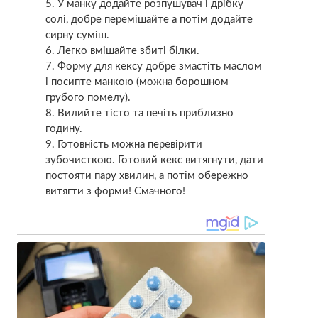
У манку додайте розпушувач і дрібку
солі, добре перемішайте а потім додайте
сирну суміш.
Легко вмішайте збиті білки.
Форму для кексу добре змастіть маслом
і посипте манкою (можна борошном
грубого помелу).
Вилийте тісто та печіть приблизно
годину.
Готовність можна перевірити
зубочисткою. Готовий кекс витягнути, дати
постояти пару хвилин, а потім обережно
витягти з форми! Смачного!