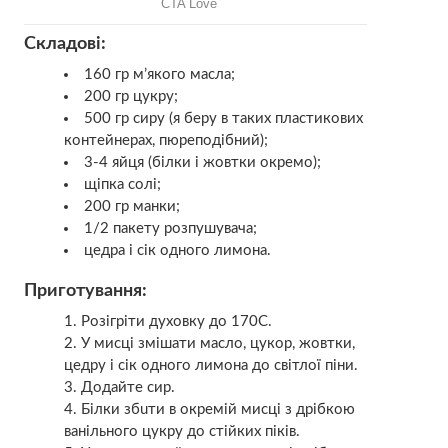
Складові:
160 гр м’якого масла;
200 гр цукру;
500 гр сиру (я беру в таких пластикових
контейнерах, пюреподібний);
3-4 яйця (білки і жовтки окремо);
щіпка солі;
200 гр манки;
1/2 пакету розпушувача;
цедра і сік одного лимона.
Приготування:
Розігріти духовку до 170С.
У мисці змішати масло, цукор, жовтки,
цедру і сік одного лимона до світлої піни.
Додайте сир.
Білки збuти в окремій мисці з дрібкою
ванільного цукру до стійких піків.