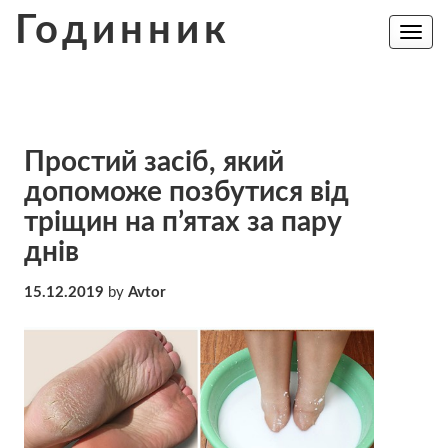
Skip
Годинник
to
Toggle
navig
content
Простий засіб, який
допоможе позбутися від
тріщин на п’ятах за пару
днів
15.12.2019
by
Avtor