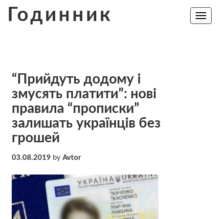
Skip
Годинник
to
Toggle
navig
content
“Прийдуть додому і
змусять платити”: нові
правила “прописки”
залишать українців без
грошей
03.08.2019
by
Avtor