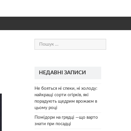
Пошук:
НЕДАВНІ ЗАПИСИ
Не бояться ні спеки, ні холоду:
найкращі сорти огірків, які
порадують щедрим врожаєм в
цьому році
Помідори на грядці —що варто
знати при посадці