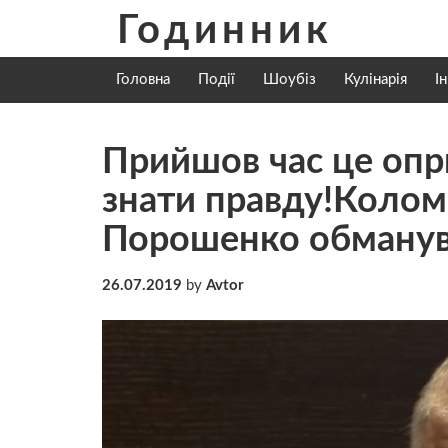
Skip
Годинник
to
content
Головна
Події
Шоубіз
Кулінарія
І
Прийшов час це опр
знати правду!Колом
Порошенко обманув
26.07.2019
by
Avtor