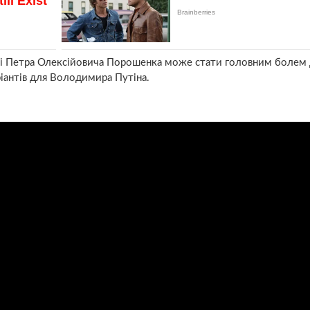
ісці Петра Олексійовича Порошенка може стати головним болем д
іантів для Володимира Путіна.