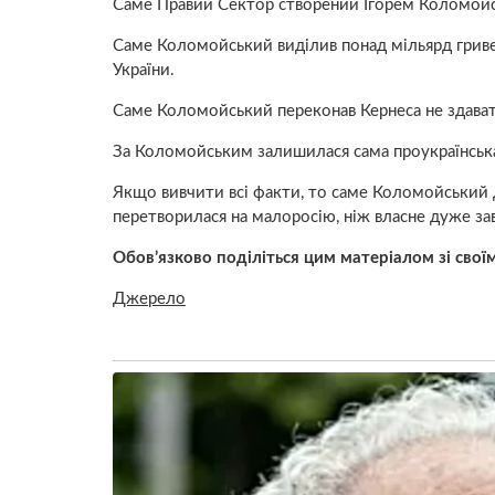
Саме Правий Сектор створений Ігорем Коломойсь
Саме Коломойський виділив понад мільярд гривен
України.
Саме Коломойський переконав Кернеса не здавати
За Коломойським залишилася сама проукраїнська
Якщо вивчити всі факти, то саме Коломойський до
перетворилася на малоросію, ніж власне дуже з
Обов’язково поділіться цим матеріалом зі свої
Джерело