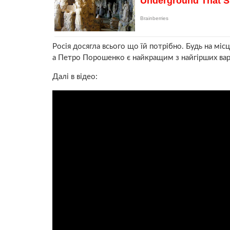
Росія досягла всього що їй потрібно. Будь на м
а Петро Порошенко є найкращим з найгірших вар
Далі в відео: