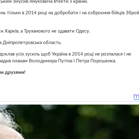
ким змусив Януковича втекти з країни.
ь тільки в 2014 році на добробати і на озброєння бійців Збро
 Харків, а Труханового не здавати Одесу.
 Дніпропетровська область.
клав усіх зусиль щоб Україна в 2014 році не розпалася і не
авадив планам Володимира Путіна і Петра Порошенка.
ми друзями!