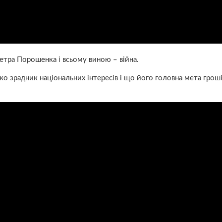
етра Порошенка і всьому виною – війна.
зрадник національних інтересів і що його головна мета гроші 