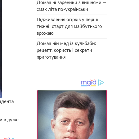
Домашні вареники з вишнями —
смак літа по-українськи
Підживлення огірків у перші
тижні: старт для майбутнього
врожаю
Домашній мед із кульбаби:
рецепт, користь і секрети
приготування
идента
ни в дуже