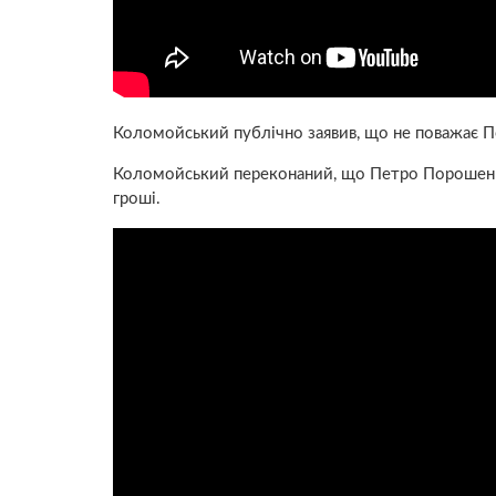
Коломойський публічно заявив, що не поважає П
Коломойський переконаний, що Петро Порошенко 
гроші.