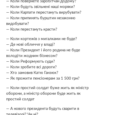
— Коли повернете заробітчан додому?
— Коли будуть звільнені наші моряки?
— Коли Карпати перестануть вирубувати?
— Коли припинять бурштин незаконно
видобувати?
— Коли перестануть красти?
— Коли кортежів з мигалками не буде?
— Де нові обличчя у владі?
— Коли Президент і його родина не буде
володіти жодним бізнесом?
— Коли Реформують суди?
— Коли зробите всі дороги?
— Хто замовив Катю Ганзюк?
— Як прожити пенсіонерам за 1 500 грн?
— Коли простий солдат буже жить як міністр
оборони, а міністр оборони буде жить як
простий солдат
— А нового президента будуть сварити в
телевізорі? Чи ні?