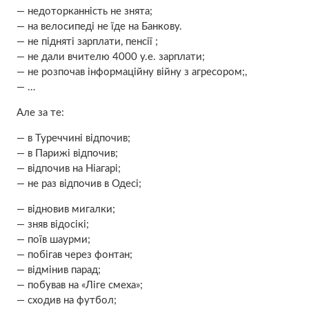
— недоторканність не знята;
— на велосипеді не їде на Банкову.
— не підняті зарплати, пенсії ;
— не дали вчителю 4000 у.е. зарплати;
— не розпочав інформаційну війну з агресором;,
— …
Але за те:
— в Туреччині відпочив;
— в Парижі відпочив;
— відпочив на Ніагарі;
— не раз відпочив в Одесі;
— відновив мигалки;
— зняв відосікі;
— поїв шаурми;
— побігав через фонтан;
— відмінив парад;
— побував на «Ліге смеха»;
— сходив на футбол;