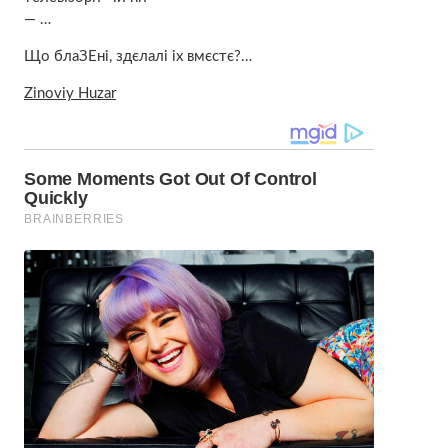
— …
Що блаЗЕні, здєлалі іх вмєстє?…
Zinoviy Huzar