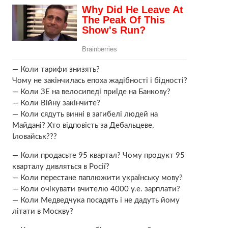
— Коли тарифи знизять?
Чому не закінчилась епоха жадібності і бідності?
— Коли ЗЕ на велосипеді приїде на Банкову?
— Коли Війну закінчите?
— Коли сядуть винні в загибелі людей на
Майдані? Хто відповість за Дебальцеве,
Іловайськ???
— Коли продасьте 95 квартал? Чому продукт 95
кварталу дивляться в Росії?
— Коли перестане паплюжити українську мову?
— Коли очікувати вчителю 4000 у.е. зарплати?
— Коли Медведчука посадять і не дадуть йому
літати в Москву?