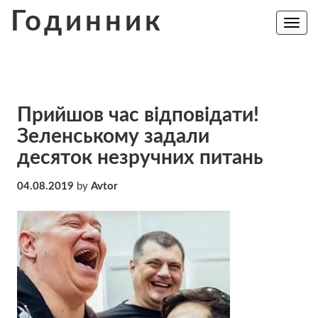
Skip
Годинник
to
Toggle
navig
content
Прийшов час відповідати!
Зеленському задали
десяток незручних питань
04.08.2019
by
Avtor