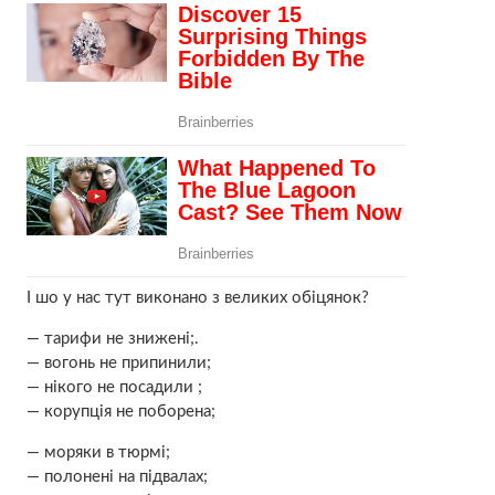
І шо у нас тут виконано з великих обіцянок?
— тарифи не знижені;.
— вогонь не припинили;
— нікого не посадили ;
— корупція не поборена;
— моряки в тюрмі;
— полонені на підвалах;