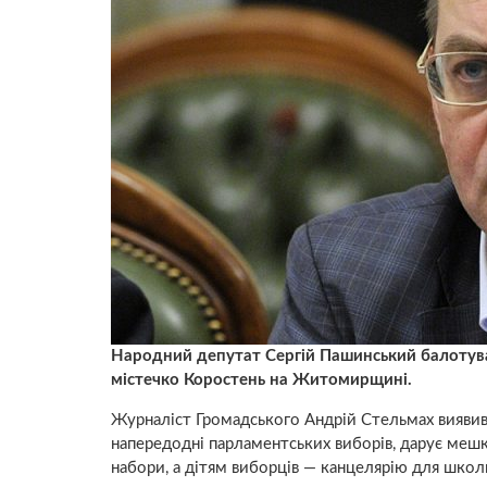
Народний депутат Сергій Пашинський балотува
містечко Коростень на Житомирщині.
Журналіст Громадського Андрій Стельмах виявив,
напередодні парламентських виборів, дарує мешк
набори, а дітям виборців — канцелярію для школ