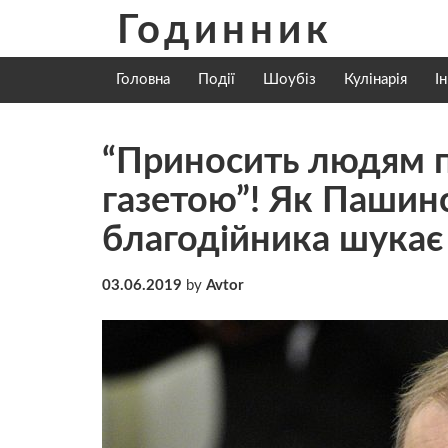
Skip
Годинник
to
content
Головна
Події
Шоубіз
Кулінарія
І
“Приносить людям п
газетою”! Як Пашин
благодійника шукає
03.06.2019
by
Avtor