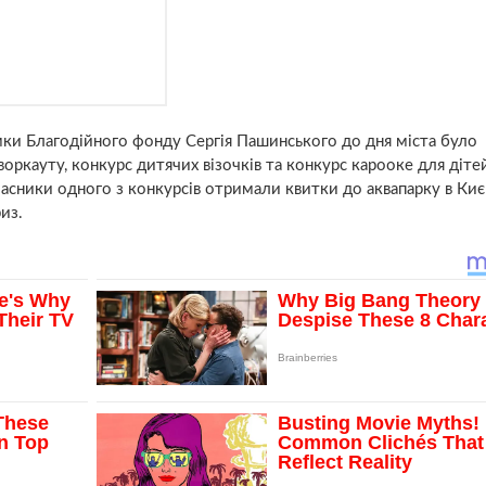
имки Благодійного фонду Сергія Пашинського до дня міста було
воркауту, конкурс дитячих візочків та конкурс карооке для діте
асники одного з конкурсів отримали квитки до аквапарку в Киє
из.