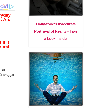
утат
й входить
е