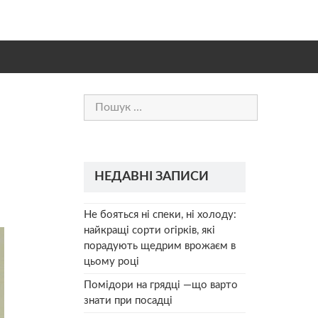
Пошук:
НЕДАВНІ ЗАПИСИ
Не бояться ні спеки, ні холоду:
найкращі сорти огірків, які
порадують щедрим врожаєм в
цьому році
Помідори на грядці —що варто
знати при посадці