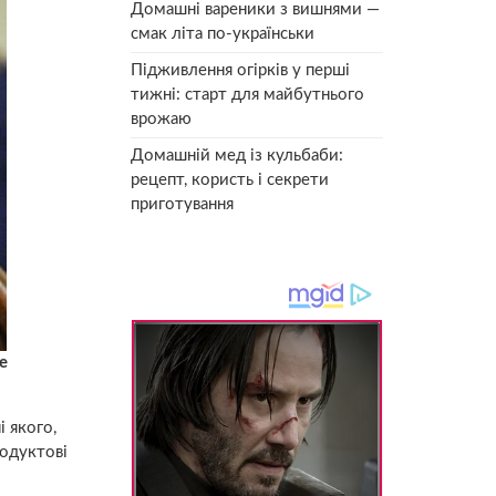
Домашні вареники з вишнями —
смак літа по-українськи
Підживлення огірків у перші
тижні: старт для майбутнього
врожаю
Домашній мед із кульбаби:
рецепт, користь і секрети
приготування
е
 якого,
родуктові