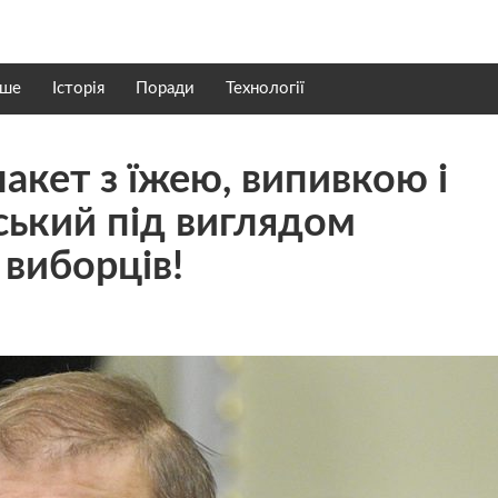
нше
Історія
Поради
Технології
акет з їжею, випивкою і
ський під виглядом
 виборців!