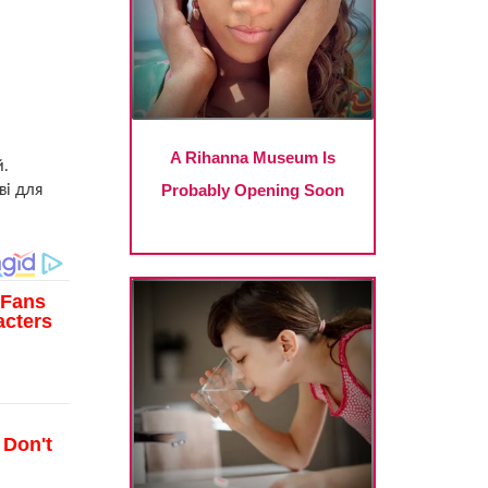
й.
ві для