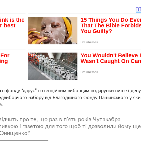
го фонду “дарує” потенційним виборцям подарунки пише і деп
едвиборчого набору від Благодійного фонду Пашинського у яки
а.
ідчить про те, що раз в п’ять років Чупакабра
пивкою і газетою для того щоб ті дозволили йому щ
е Онищенко.