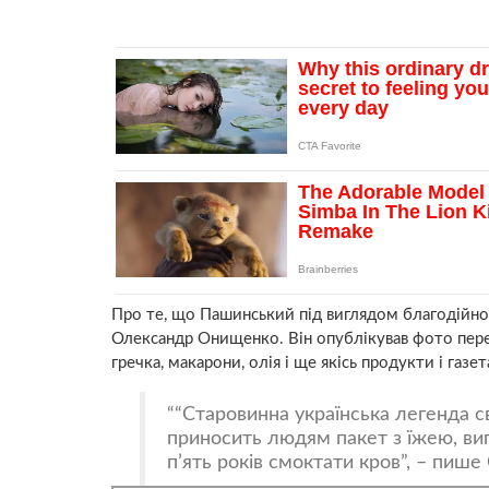
Про те, що Пашинський під виглядом благодійно
Олександр Онищенко. Він опублікував фото пер
гречка, макарони, олія і ще якісь продукти і газет
“Старовинна українська легенда св
приносить людям пакет з їжею, ви
п’ять років смоктати кров”, – пиш