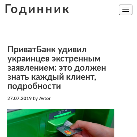
Skip
Годинник
to
Toggle
navig
content
ПриватБанк удивил
украинцев экстренным
заявлением: это должен
знать каждый клиент,
подробности
27.07.2019
by
Avtor