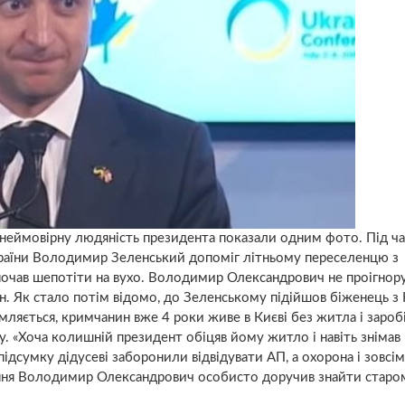
 неймовірну людяність президента показали одним фото. Під ча
країни Володимир Зеленський допоміг літньому переселенцю з
почав шепотіти на вухо. Володимир Олександрович не проігнор
фон. Як стало потім відомо, до Зеленському підійшов біженець з
мляється, кримчанин вже 4 роки живе в Києві без житла і заробі
 «Хоча колишній президент обіцяв йому житло і навіть знімав
ідсумку дідусеві заборонили відвідувати АП, а охорона і зовсім
ипня Володимир Олександрович особисто доручив знайти стар