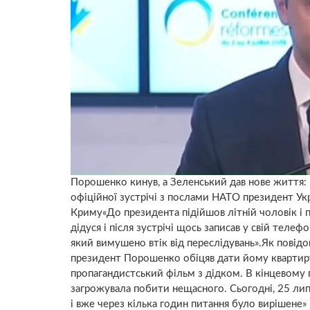
Порошенко кинув, а Зеленський дав нове життя:
офіційної зустрічі з послами НАТО президент У
Криму«До президента підійшов літній чоловік і 
дідуся і після зустрічі щось записав у свій теле
який вимушено втік від переслідувань».Як повідо
президент Порошенко обіцяв дати йому квартиру.
пропагандистський фільм з дідком. В кінцевому п
загрожувала побити нещасного. Сьогодні, 25 л
і вже через кілька годин питання було вирішене»