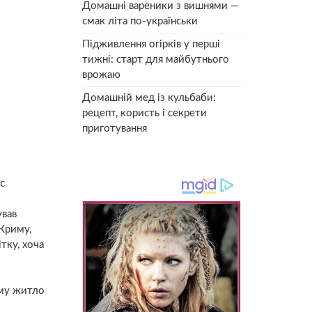
Домашні вареники з вишнями —
смак літа по-українськи
Підживлення огірків у перші
тижні: старт для майбутнього
врожаю
Домашній мед із кульбаби:
рецепт, користь і секрети
приготування
с
ував
 Криму,
тку, хоча
ому житло