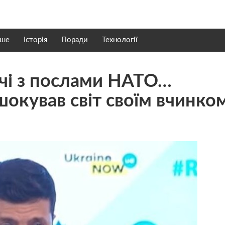
нше
Історія
Поради
Технології
ічі з послами НАТО…
окував світ своїм вчинком