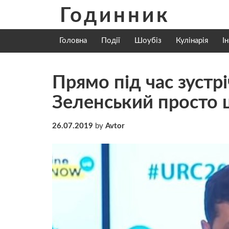
Skip
Годинник
to
content
Головна
Події
Шоубіз
Кулінарія
І
Прямо під час зустр
Зеленський просто ш
26.07.2019
by
Avtor