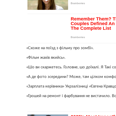
«Схоже на поїзд з фільму про зомбі».
«Фільм жахів якийсь».
«Шо ви скаржетесь. Головне, шо доїхалі. Я Такі со
«А де фото зсередини? Може, там цілком комфортн
«Зарплата керівника» Укрзалізниці «Євгена Кравцо
«Грошей на ремонт і фарбування не вистачило. Всі