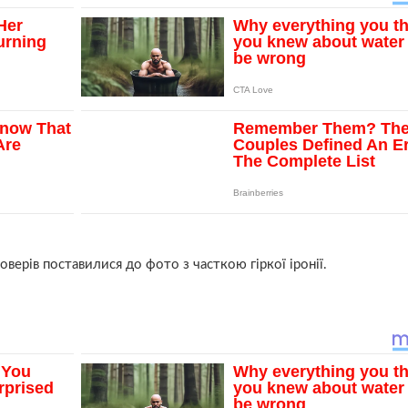
верів поставилися до фото з часткою гіркої іронії.