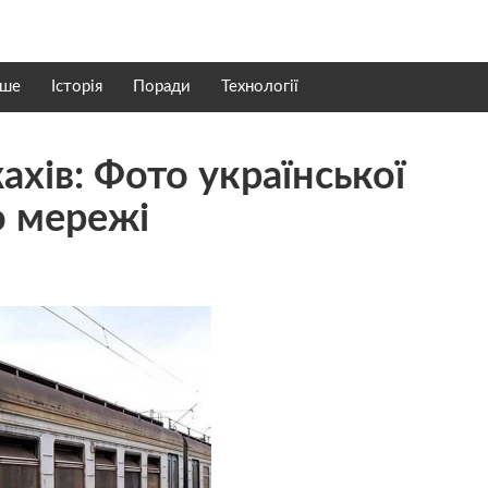
нше
Історія
Поради
Технології
ахів: Фото української
о мережі