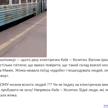
алізниці» — цього разу електрички Київ — Козятин. Вагони іржа
настільки гнітюче, що важко повірити, що такий склад взагалі м
а Манек. Жінка назвала поїзд «худоби» і пошкодувала людей, 
ниці».
ТАКОМУ можна возити людей ??? Чи не їжджу на електричках вже
 пробувати не хочу! Напрямок Київ — Козятин. Бідні люди, які 
сала жінка.