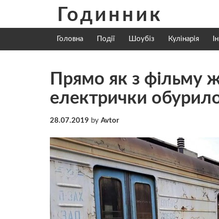
Skip
Годинник
to
content
Головна
Події
Шоубіз
Кулінарія
І
Прямо як з фільму ж
електрички обурил
28.07.2019
by
Avtor