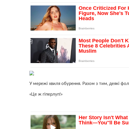
У мережі хвиля обурення. Разом з тим, деякі фоло
«Це ж гіперлуп!»