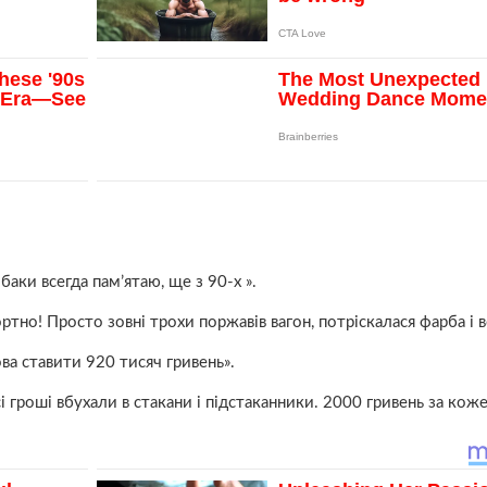
баки всегда пам’ятаю, ще з 90-х ».
о! Просто зовні трохи поржавів вагон, потріскалася фарба і вс
ва ставити 920 тисяч гривень».
 гроші вбухали в стакани і підстаканники. 2000 гривень за кожен