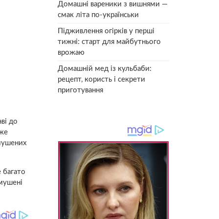
Домашні вареники з вишнями —
смак літа по-українськи
Підживлення огірків у перші
тижні: старт для майбутнього
врожаю
Домашній мед із кульбаби:
рецепт, користь і секрети
приготування
ві до
оже
змушених
 багато
змушені