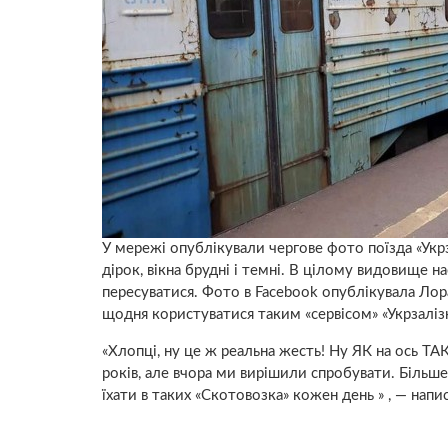
У мережі опублікували чергове фото поїзда «Укрз
дірок, вікна брудні і темні. В цілому видовище 
пересуватися. Фото в Facebook опублікувала Лор
щодня користуватися таким «сервісом» «Укрзаліз
«Хлопці, ну це ж реальна жесть! Ну ЯК на ось 
років, але вчора ми вирішили спробувати. Більше
їхати в таких «Скотовозка» кожен день » , — напи