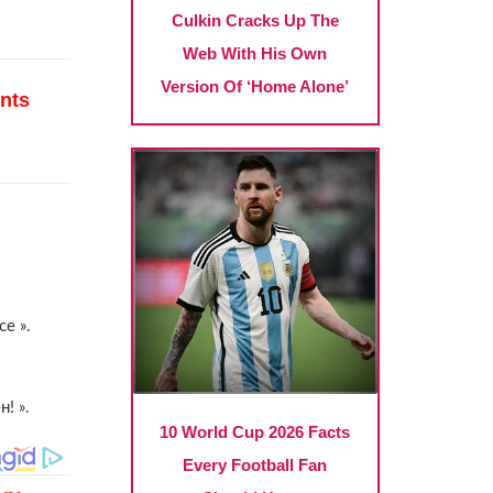
е ».
! ».