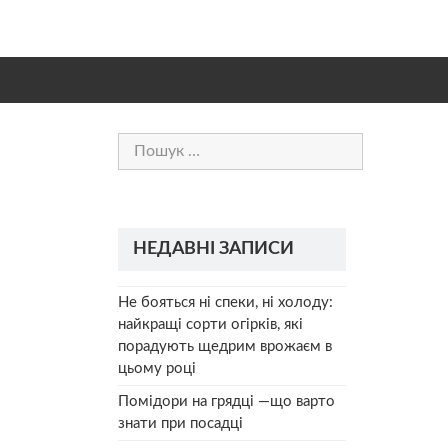
Пошук:
НЕДАВНІ ЗАПИСИ
Не бояться ні спеки, ні холоду:
найкращі сорти огірків, які
порадують щедрим врожаєм в
цьому році
Помідори на грядці —що варто
знати при посадці