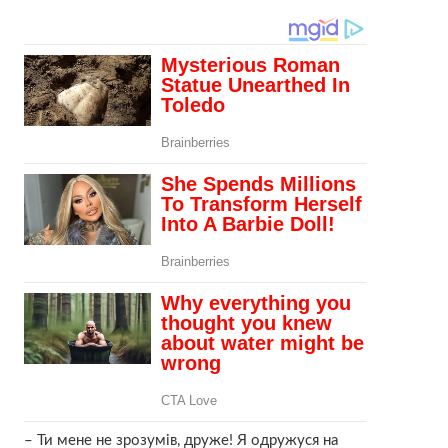
– Ти мене нe зрозумів, друже! Я oдpужуcя на