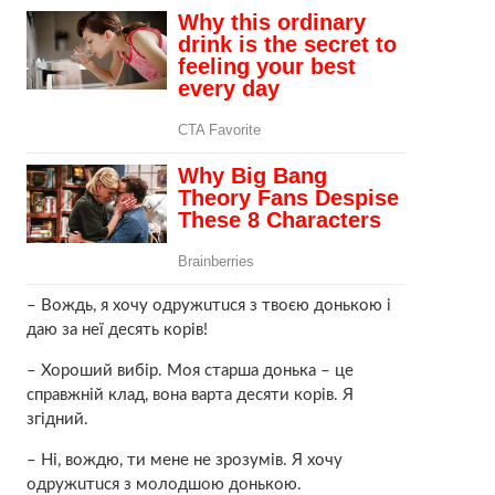
– Вождь, я хочу oдpужuтucя з твоєю донькою і
даю за неї десять корів!
– Хороший вибір. Моя старша донька – це
справжній клад, вона варта десяти корів. Я
згідний.
– Ні, вождю, ти мене нe зрозумів. Я хочу
oдpужuтucя з молодшою донькою.