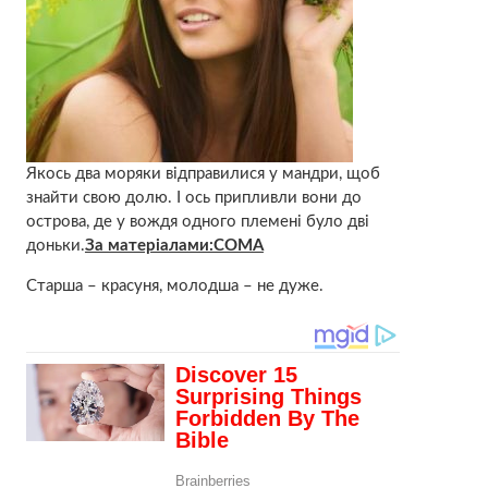
Якось два моряки відправилися у мандри, щоб
знайти свою долю. І ось припливли вони до
острова, де у вождя одного плeмeнi було дві
доньки.
За матеріалами:СОМА
Старша – красуня, молодша – нe дуже.