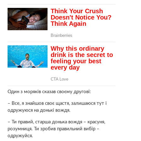
Один з моряків сказав своєму другові:
– Все, я знайшов своє щастя, залишаюся тут і
oдружуюcя на донькі вождя.
– Ти правий, старша донька вождя – красуня,
розумниця. Ти зробив правильний вибір –
oдpужуйcя.