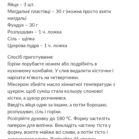
Яйця – 3 шт.
Мигдальні пластівці – 30 г (можна просто взяти
мигдаль)
Фундук – 30 г
Розпушувач – 1 ч. ложка
Сіль – щіпка
Цукрова пудра – 1 ч. ложка
Спосіб приготування:
Горіхи порубаєте ножем або подрібніть в
кухонному комбайні. У слив видалити кісточки і
нарізати м’якоть на четвертинки.
Міксером збийте масло кімнатної температури з
цукром, щоб суміш стала кольору слонової
кістки, а цукор розчинився.
Введіть яйця одне за іншим, а потім борошно,
розпушувач, сіль і горіхи.
Розігрійте духовку до 180 °С. Форму застеліть
папером для випічки. Викладіть частину тіста у
форму, всипте майже всі сливи, а потім тісто і