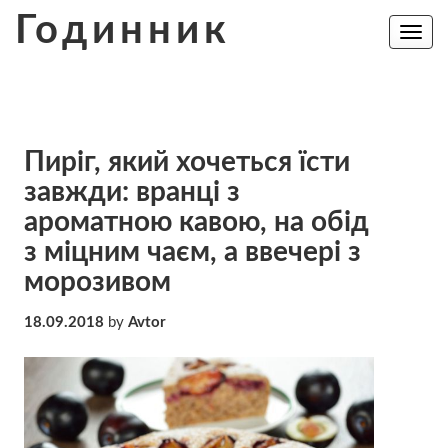
Skip
Годинник
to
Toggle
navig
content
Пиріг, який хочеться їсти
завжди: вранці з
ароматною кавою, на обід
з міцним чаєм, а ввечері з
морозивом
18.09.2018
by
Avtor