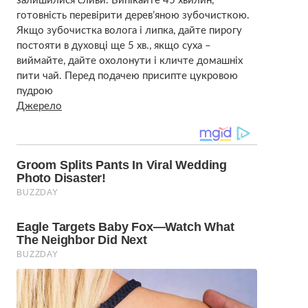
залишилися сливи. Випікайте 45 хвилин,
готовність перевірити дерев’яною зубочисткою.
Якщо зубочистка волога і липка, дайте пирогу
постояти в духовці ще 5 хв., якщо суха –
виймайте, дайте охолонути і кличте домашніх
пити чай. Перед подачею присипте цукровою
пудрою
Джерело