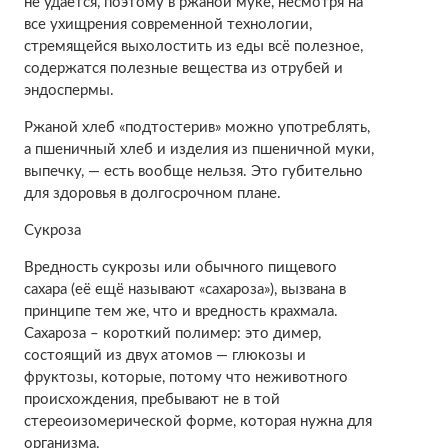
не удаётся, поэтому в ржаной муке, несмотря на
все ухищрения современной технологии,
стремящейся выхолостить из еды всё полезное,
содержатся полезные вещества из отрубей и
эндоспермы.
Ржаной хлеб «подтостерив» можно употреблять,
а пшеничный хлеб и изделия из пшеничной муки,
выпечку, — есть вообще нельзя. Это губительно
для здоровья в долгосрочном плане.
Сукроза
Вредность сукрозы или обычного пищевого
сахара (её ещё называют «сахароза»), вызвана в
принципе тем же, что и вредность крахмала.
Сахароза – короткий полимер: это димер,
состоящий из двух атомов — глюкозы и
фруктозы, которые, потому что неживотного
происхождения, пребывают не в той
стереоизомерической форме, которая нужна для
организма.