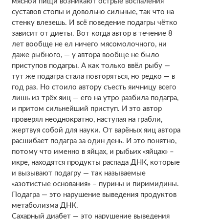
мясной пищи возникают острые воспаления
суставов стопы и довольно сильные, так что на
стенку влезешь. И всё поведение подагры чётко
зависит от диеты. Вот когда автор в течение 8
лет вообще не ел ничего мясомолочного, ни
даже рыбного, — у автора вообще не было
приступов подагры. А как только ввёл рыбу —
тут же подагра стала повторяться, но редко — в
год раз. Но стоило автору съесть яичницу всего
лишь из трёх яиц — его на утро разбила подагра,
и притом сильнейший приступ. И это автор
проверял неоднократно, наступая на грабли,
жертвуя собой для науки. От варёных яиц автора
расшибает подагра за один день. И это понятно,
потому что именно в яйцах, и рыбьих «яйцах» –
икре, находятся продукты распада ДНК, которые
и вызывают подагру — так называемые
«азотистые основания» – пурины и пиримидины.
Подагра — это нарушение выведения продуктов
метаболизма ДНК.
Сахарный диабет — это нарушение выведения