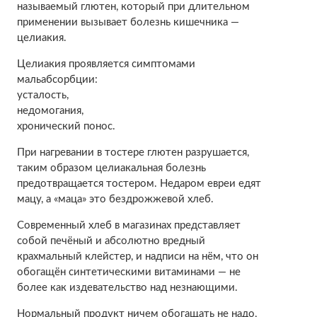
называемый глютен, который при длительном
применении вызывает болезнь кишечника —
целиакия.
Целиакия проявляется симптомами
мальабсорбции:
усталость,
недомогания,
хронический понос.
При нагревании в тостере глютен разрушается,
таким образом целиакальная болезнь
предотвращается тостером. Недаром евреи едят
мацу, а «маца» это бездрожжевой хлеб.
Современный хлеб в магазинах представляет
собой печёный и абсолютно вредный
крахмальный клейстер, и надписи на нём, что он
обогащён синтетическими витаминами — не
более как издевательство над незнающими.
Нормальный продукт ничем обогащать не надо,