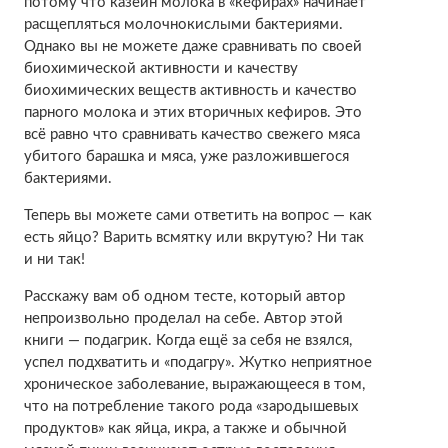
потому что казеин молока в «кефирах» начинает
расщепляться молочнокислыми бактериями.
Однако вы не можете даже сравнивать по своей
биохимической активности и качеству
биохимических веществ активность и качество
парного молока и этих вторичных кефиров. Это
всё равно что сравнивать качество свежего мяса
убитого барашка и мяса, уже разложившегося
бактериями.
Теперь вы можете сами ответить на вопрос — как
есть яйцо? Варить всмятку или вкрутую? Ни так
и ни так!
Расскажу вам об одном тесте, который автор
непроизвольно проделал на себе. Автор этой
книги — подагрик. Когда ещё за себя не взялся,
успел подхватить и «подагру». Жутко неприятное
хроническое заболевание, выражающееся в том,
что на потребление такого рода «зародышевых
продуктов» как яйца, икра, а также и обычной