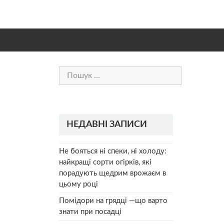
Пошук:
НЕДАВНІ ЗАПИСИ
Не бояться ні спеки, ні холоду:
найкращі сорти огірків, які
порадують щедрим врожаєм в
цьому році
Помідори на грядці —що варто
знати при посадці