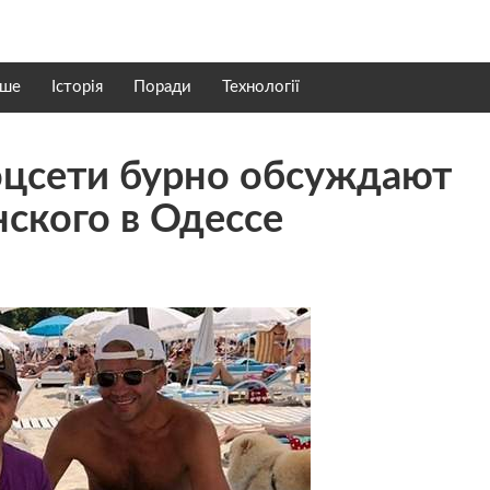
нше
Історія
Поради
Технології
соцсети бурно обсуждают
ского в Одессе