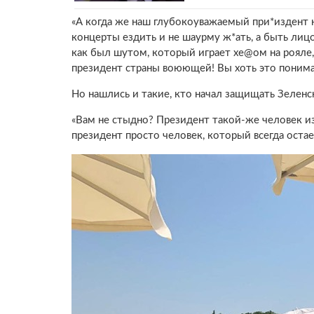
«А когда же наш глубокоуважаемый при*издент н
концерты ездить и не шаурму ж*ать, а быть лиц
как был шутом, который играет хе@ом на рояле, 
президент страны воюющей! Вы хоть это понима
Но нашлись и такие, кто начал защищать Зеленс
«Вам не стыдно? Президент такой-же человек из т
президент просто человек, который всегда оста