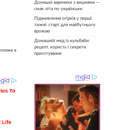
Домашні вареники з вишнями —
смак літа по-українськи
Підживлення огірків у перші
тижні: старт для майбутнього
врожаю
Домашній мед із кульбаби:
рецепт, користь і секрети
 пляже в
приготування