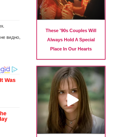
х.
не видно,