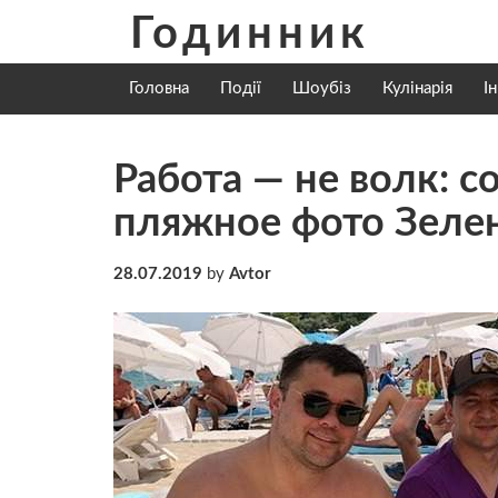
Skip
Годинник
to
content
Головна
Події
Шоубіз
Кулінарія
І
Работа — не волк: 
пляжное фото Зелен
28.07.2019
by
Avtor