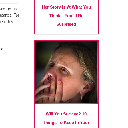
то не на
рагов. Ты
ть?! Вы
то