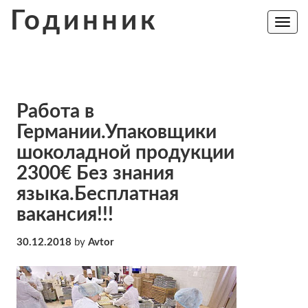
Skip
Годинник
to
Toggle
navig
content
Работа в
Германии.Упаковщики
шоколадной продукции
2300€ Без знания
языка.Бесплатная
вакансия!!!
30.12.2018
by
Avtor