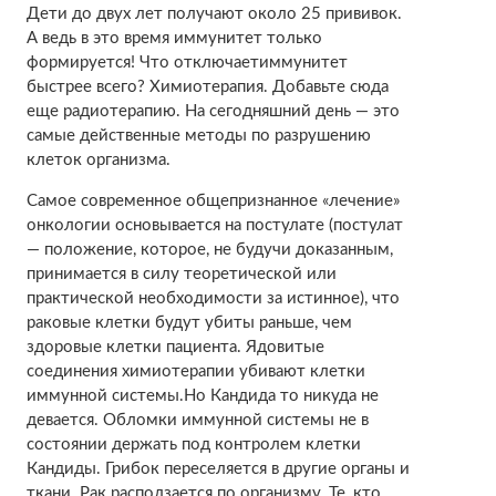
Дети до двух лет получают около 25 прививок.
А ведь в это время иммунитет только
формируется! Что отключаетиммунитет
быстрее всего? Химиотерапия. Добавьте сюда
еще радиотерапию. На сегодняшний день — это
самые действенные методы по разрушению
клеток организма.
Самое современное общепризнанное «лечение»
онкологии основывается на постулате (постулат
— положение, которое, не будучи доказанным,
принимается в силу теоретической или
практической необходимости за истинное), что
раковые клетки будут убиты раньше, чем
здоровые клетки пациента. Ядовитые
соединения химиотерапии убивают клетки
иммунной системы.Но Кандида то никуда не
девается. Обломки иммунной системы не в
состоянии держать под контролем клетки
Кандиды. Грибок переселяется в другие органы и
ткани. Рак расползается по организму. Те, кто