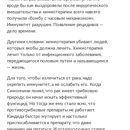
вроде бы как выздоровели после хирургического
вмешательства и химиотерапии всего навсего
получили «бомбу с часовым механизмом».
Иммунитет разрушен. Появление рецидивов —
дело времени.
Другими словами: химиотерапия убивает людей,
которых якобы должна лечить. Химиотерапия
лечит только от инфекционного заболевания,
передающегося половым путем и называющимся
— жизнь.
Для того, чтобы излечиться от рака, надо
укрепить иммунитет, а не ослабить его. Когда
Симончини понял, что рак имеет грибковую
природу, он начал искать эффективный
фунгицид. Но тогда же ему стало ясно, что
противогрибковые препараты не работают.
Кандида быстро мутирует и настолько
приспосабливается к препарату, что даже
начинает им питаться. И осталосьтолько старое,