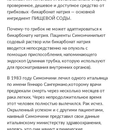
проверенное, дешевое и доступное средство от
грибковых -бикарбонат натрия — основной
ингредиент ПИЩЕВОЙ СОДЫ.
Почему-то грибок не может адаптироваться к
бикарбонату натрия. Пациенты Симончинипьют
содовый раствор или бикарбонат натрия
вводится непосредственно на опухоль с
помощью приспособления, напоминающего
эндоскоп (длинная трубка, которую используют
для просматривания внутренних органов).
В 1983 году Симончини лечил одного итальянца
по имени Геннаро Сангермано,которому врачи
предрекали смерть через несколько месяцев от
рака легких. Через непродолжительное время
этот человек полностью вылечился. Рак исчез.
Окрыленный успехом и с другими пациентами,
наивный Симончини представил свои данные
итальянскому министерству здравоохранения,
надеясь, что они начнут клинические