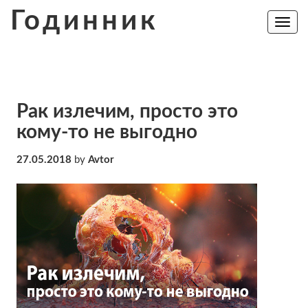
Skip
Годинник
to
Toggle
navig
content
Рак излечим, просто это
кому-то не выгодно
27.05.2018
by
Avtor