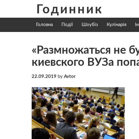
Skip
Годинник
to
content
Головна
Події
Шоубіз
Кулінарія
І
«Размножаться не б
киевского ВУЗа поп
22.09.2019
by
Avtor