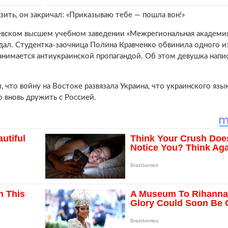
зить, он закричал: «Приказываю тебе — пошла вон!»
иевском высшем учебном заведении «Межрегиональная академи
дал. Студентка-заочница Полина Кравченко обвинила одного и
занимается антиукраинской пропагандой. Об этом девушка напис
 что войну на Востоке развязала Украина, что украинского язы
о вновь дружить с Россией.