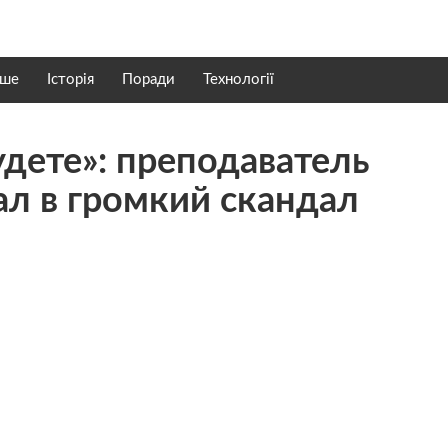
нше
Історія
Поради
Технології
удете»: преподаватель
ал в громкий скандал