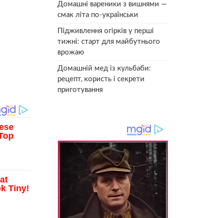
Домашні вареники з вишнями —
смак літа по-українськи
Підживлення огірків у перші
тижні: старт для майбутнього
врожаю
Домашній мед із кульбаби:
рецепт, користь і секрети
приготування