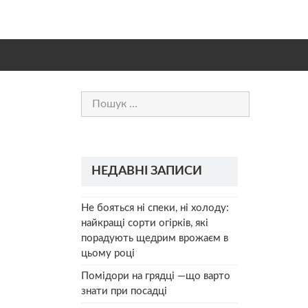
Пошук:
НЕДАВНІ ЗАПИСИ
Не бояться ні спеки, ні холоду:
найкращі сорти огірків, які
порадують щедрим врожаєм в
цьому році
Помідори на грядці —що варто
знати при посадці