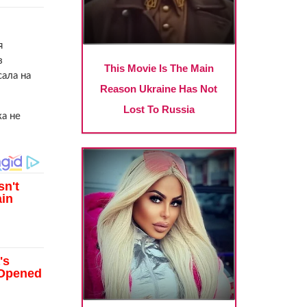
я
з
ала на
ка не