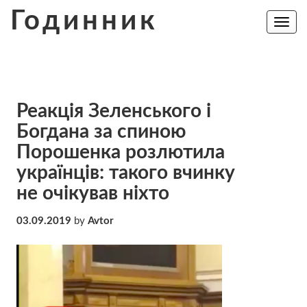
Skip
Годинник
to
Toggle
navig
content
Реакція Зеленського і
Богдана за спиною
Порошенка розлютила
українців: такого вчинку
не очікував ніхто
03.09.2019
by
Avtor