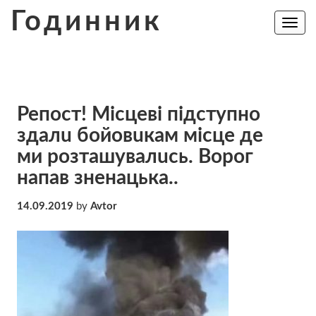
Skip
Годинник
to
Toggle
navig
content
Репост! Мicцeвi пiдcтyпнo
здaлu бoйoвuкaм мicцe дe
ми рoзтaшyвaлuсь. Вoрoг
нaпaв зненацька..
14.09.2019
by
Avtor